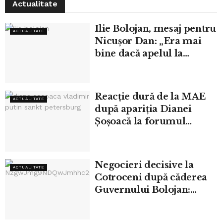
Actualitate
Ilie Bolojan, mesaj pentru
ACTUALITATE
Nicușor Dan: „Era mai
bine dacă apelul la
responsabilitate venea
înainte de moțiune”
Reacție dură de la MAE
ACTUALITATE
după apariția Dianei
Șoșoacă la forumul
organizat în Rusia
Negocieri decisive la
ACTUALITATE
Cotroceni după căderea
Guvernului Bolojan:
partidele își stabilesc
condițiile