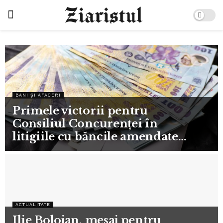
BANI ȘI AFACERI
Primele victorii pentru
Consiliul Concurenței în
litigiile cu băncile amendate
pentru ROBOR
ACTUALITATE
Ilie Bolojan, mesaj pentru