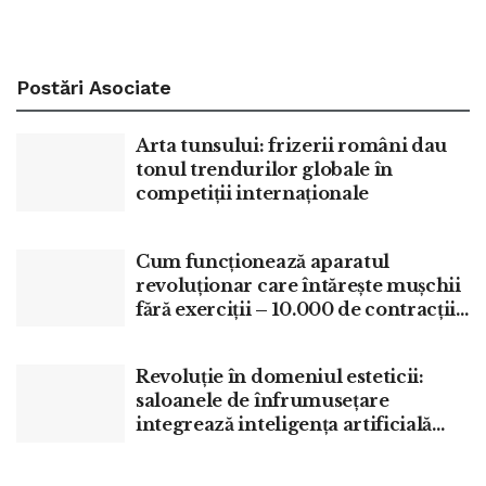
Postări
Asociate
Arta tunsului: frizerii români dau
tonul trendurilor globale în
competiții internaționale
Cum funcționează aparatul
revoluționar care întărește mușchii
fără exerciții – 10.000 de contracții
în 30 de minute
Revoluție în domeniul esteticii:
saloanele de înfrumusețare
integrează inteligența artificială
pentru un look fără surprize