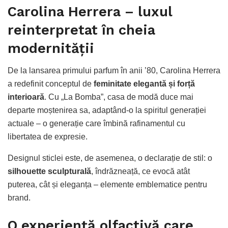
Carolina Herrera – luxul
reinterpretat în cheia
modernității
De la lansarea primului parfum în anii ’80, Carolina Herrera
a redefinit conceptul de
feminitate elegantă și forță
interioară
. Cu „La Bomba”, casa de modă duce mai
departe moștenirea sa, adaptând-o la spiritul generației
actuale – o generație care îmbină rafinamentul cu
libertatea de expresie.
Designul sticlei este, de asemenea, o declarație de stil: o
silhouette sculpturală
, îndrăzneață, ce evocă atât
puterea, cât și eleganța – elemente emblematice pentru
brand.
O experiență olfactivă care