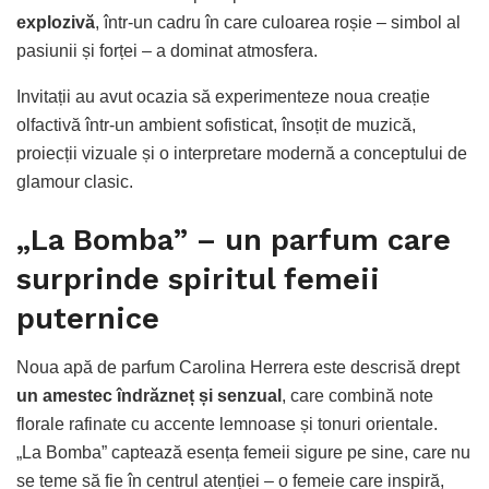
explozivă
, într-un cadru în care culoarea roșie – simbol al
pasiunii și forței – a dominat atmosfera.
Invitații au avut ocazia să experimenteze noua creație
olfactivă într-un ambient sofisticat, însoțit de muzică,
proiecții vizuale și o interpretare modernă a conceptului de
glamour clasic.
„La Bomba” – un parfum care
surprinde spiritul femeii
puternice
Noua apă de parfum Carolina Herrera este descrisă drept
un amestec îndrăzneț și senzual
, care combină note
florale rafinate cu accente lemnoase și tonuri orientale.
„La Bomba” captează esența femeii sigure pe sine, care nu
se teme să fie în centrul atenției – o femeie care inspiră,