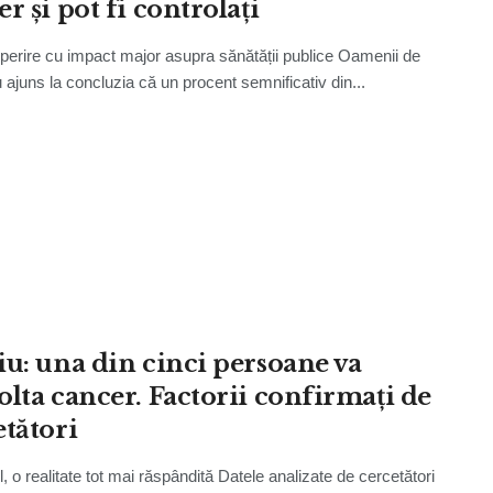
r și pot fi controlați
erire cu impact major asupra sănătății publice Oamenii de
u ajuns la concluzia că un procent semnificativ din...
iu: una din cinci persoane va
olta cancer. Factorii confirmați de
etători
, o realitate tot mai răspândită Datele analizate de cercetători