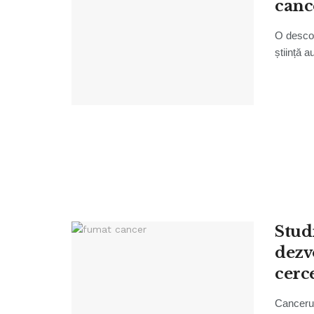
cance
O descop
știință a
Stud
dezv
cerc
Cancerul