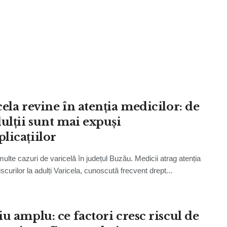
cela revine în atenția medicilor: de
dulții sunt mai expuși
licațiilor
multe cazuri de varicelă în județul Buzău. Medicii atrag atenția
scurilor la adulți Varicela, cunoscută frecvent drept...
iu amplu: ce factori cresc riscul de