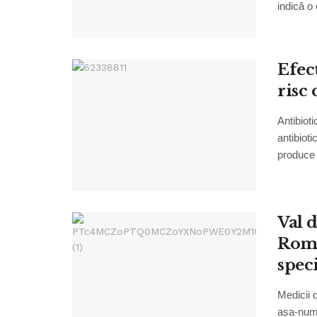
indică o 
Efect
risc 
Antibioti
antibioti
produce 
Val 
Româ
speci
Medicii 
așa-numi