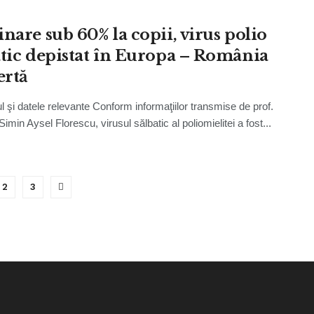
inare sub 60% la copii, virus polio
atic depistat în Europa – România
ertă
l şi datele relevante Conform informaţiilor transmise de prof.
 Simin Aysel Florescu, virusul sălbatic al poliomielitei a fost...
2
3