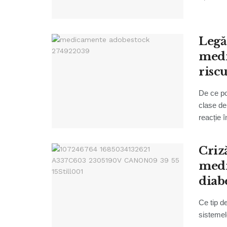
Legă
medi
riscu
De ce po
clase de
reacție în
Criz
medi
diabe
Ce tip de
sistemel