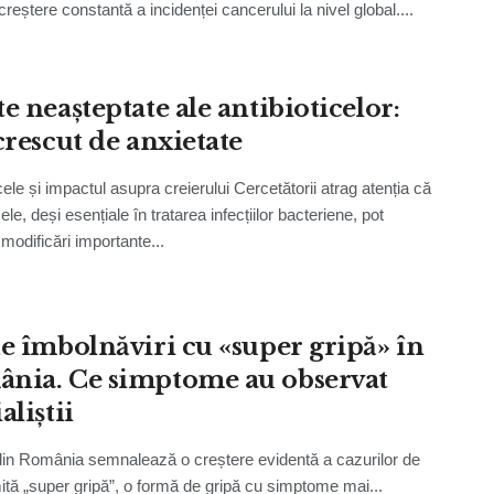
creștere constantă a incidenței cancerului la nivel global....
e neașteptate ale antibioticelor:
crescut de anxietate
cele și impactul asupra creierului Cercetătorii atrag atenția că
cele, deși esențiale în tratarea infecțiilor bacteriene, pot
modificări importante...
de îmbolnăviri cu «super gripă» în
nia. Ce simptome au observat
aliștii
din România semnalează o creștere evidentă a cazurilor de
tă „super gripă”, o formă de gripă cu simptome mai...