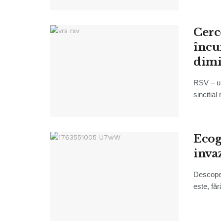
Cerc
încu
dimi
RSV – un
sincitial
Ecog
invaz
Descoper
este, făr