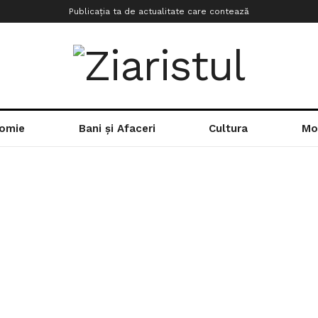
Publicația ta de actualitate care contează
omie
Bani și Afaceri
Cultura
Mo