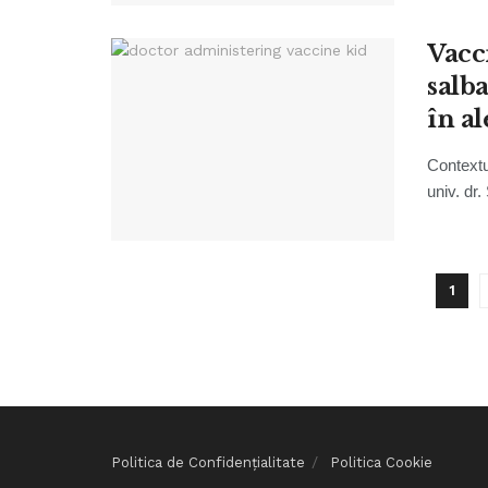
Vacc
salb
în al
Contextu
univ. dr.
1
Politica de Confidențialitate
Politica Cookie