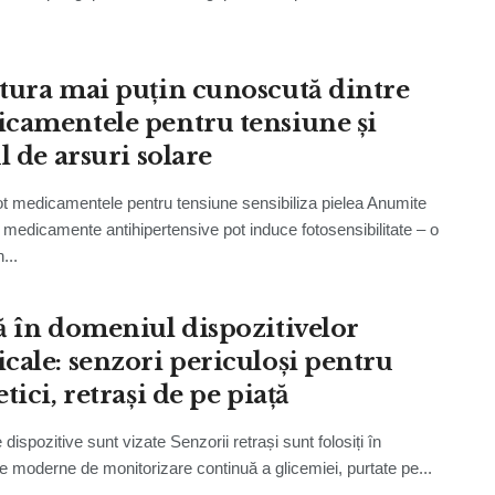
tura mai puțin cunoscută dintre
camentele pentru tensiune și
l de arsuri solare
t medicamentele pentru tensiune sensibiliza pielea Anumite
 medicamente antihipertensive pot induce fotosensibilitate – o
...
ă în domeniul dispozitivelor
cale: senzori periculoși pentru
tici, retrași de pe piață
 dispozitive sunt vizate Senzorii retrași sunt folosiți în
e moderne de monitorizare continuă a glicemiei, purtate pe...