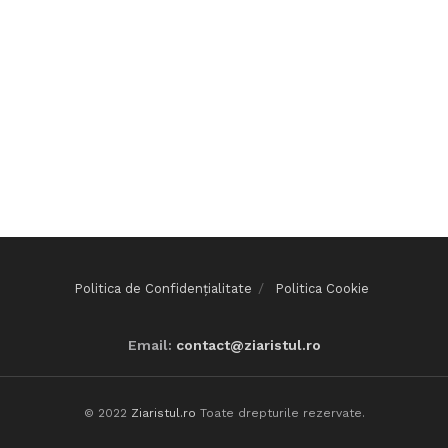
Politica de Confidențialitate
Politica Cookie
Email:
contact@ziaristul.ro
© 2022
Ziaristul.ro
Toate drepturile rezervate.