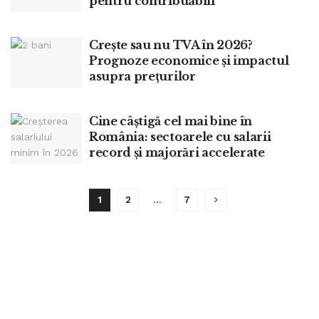
pentru contribuabili
Crește sau nu TVA în 2026?
Prognoze economice și impactul
asupra prețurilor
Cine câștigă cel mai bine în
România: sectoarele cu salarii
record și majorări accelerate
1
2
…
7