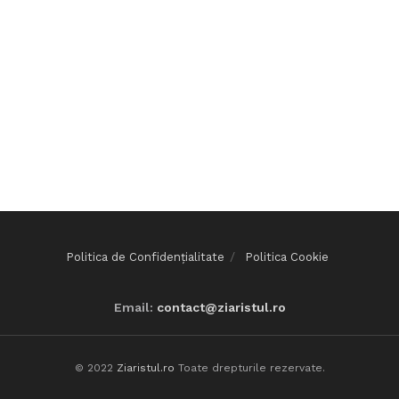
Politica de Confidențialitate
Politica Cookie
Email:
contact@ziaristul.ro
© 2022
Ziaristul.ro
Toate drepturile rezervate.