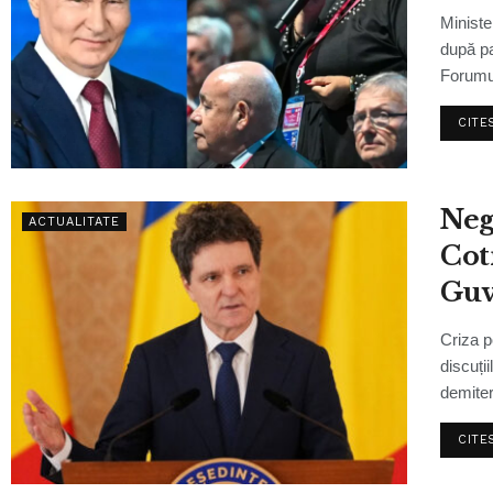
Ministe
după pa
Forumul
CITE
Neg
ACTUALITATE
Cot
Guv
part
Criza p
con
discuți
demiter
CITE