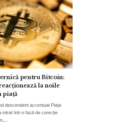
I
ernică pentru Bitcoin:
 reacționează la noile
 piață
end descendent accentuat Piața
intrat într-o fază de corecție
n,...