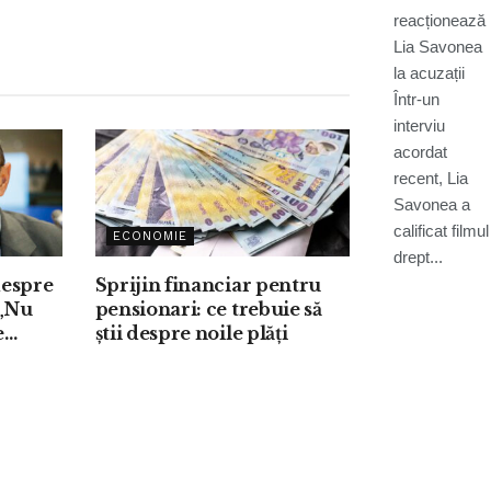
spune că
reacționează
este ținta
Lia Savonea
unei
campanii
la acuzații
orchestra
Într-un
după
interviu
filmul
acordat
Recorder
recent, Lia
Savonea a
calificat filmul
ECONOMIE
drept...
despre
Sprijin financiar pentru
 „Nu
pensionari: ce trebuie să
e
știi despre noile plăți