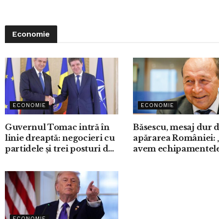
Economie
ECONOMIE
ECONOMIE
Guvernul Tomac intră în
Băsescu, mesaj dur 
linie dreaptă: negocieri cu
apărarea României:
partidele și trei posturi de
avem echipamentel
vicepremier
necesare”
ECONOMIE