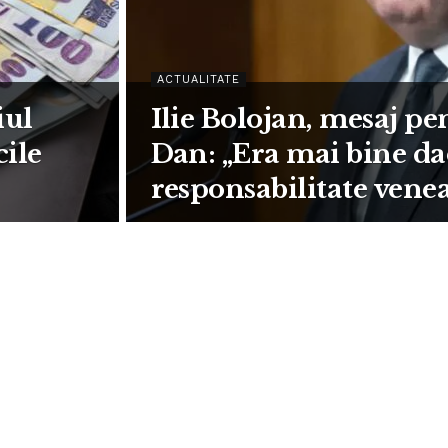
ACTUALITATE
iul
Ilie Bolojan, mesaj p
cile
Dan: „Era mai bine da
responsabilitate venea
moțiune”