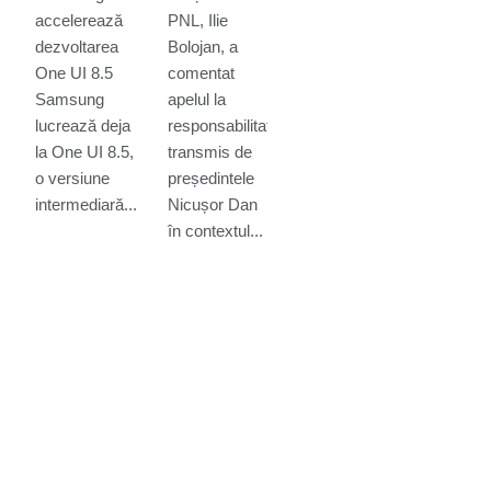
noutăți și
Nicușor
accelerează
PNL, Ilie
modele
Dan: „Era
dezvoltarea
Bolojan, a
compatibile
mai bine
dacă
One UI 8.5
comentat
te
apelul la
Samsung
apelul la
responsabilitate
lucrează deja
responsabilitate
venea
la One UI 8.5,
transmis de
înainte de
o versiune
președintele
moțiune”
intermediară...
Nicușor Dan
în contextul...