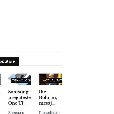
populare
TE
TEHNOLOGIE
ACTUALITATE
n
Samsung
Ilie
pregătește
Bolojan,
One UI
mesaj
8.5:
pentru
Samsung
Președintele