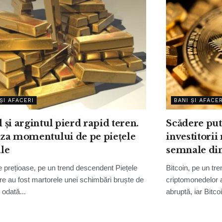
ȘI AFACERI
BANI ȘI AFACER
 și argintul pierd rapid teren.
Scădere put
za momentului de pe piețele
investitorii
le
semnale din
e prețioase, pe un trend descendent Piețele
Bitcoin, pe un tr
are au fost martorele unei schimbări bruște de
criptomonedelor a 
, odată...
abruptă, iar Bitcoi