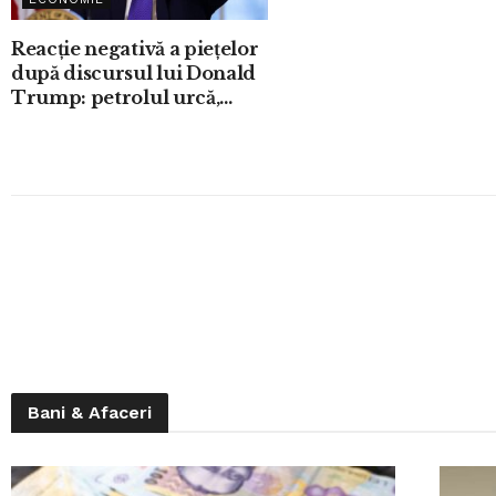
Reacție negativă a piețelor
după discursul lui Donald
Trump: petrolul urcă,
acțiunile scad
Bani & Afaceri