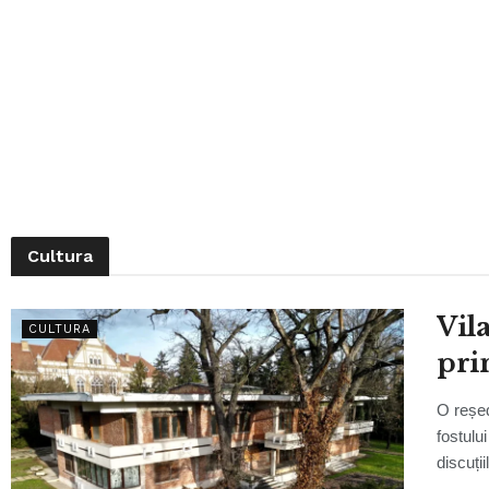
Cultura
Vil
CULTURA
pri
O reșed
fostulu
discuții