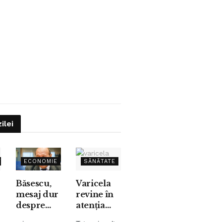
zilei
TE
ECONOMIE
SĂNĂTATE
Băsescu,
Varicela
mesaj dur
revine în
ă
despre
atenția
apărarea
medicilor: