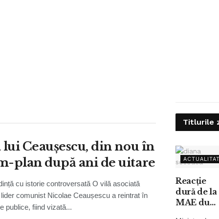
Titlurile 
a lui Ceaușescu, din nou în
m-plan după ani de uitare
ACTUALITA
Reacție
ință cu istorie controversată O vilă asociată
dură de la
i lider comunist Nicolae Ceaușescu a reintrat în
MAE dup
le publice, fiind vizată...
apariția