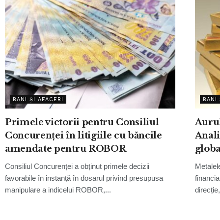
BANI ȘI AFACERI
BANI 
Primele victorii pentru Consiliul
Aurul
Concurenței în litigiile cu băncile
Anali
amendate pentru ROBOR
globa
Consiliul Concurenței a obținut primele decizii
Metalel
favorabile în instanță în dosarul privind presupusa
financi
manipulare a indicelui ROBOR,...
direcție