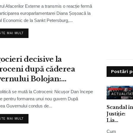
rul Afacerilor Externe a transmis o reacție fermă
rticiparea europarlamentarei Diana Șoșoacă la
 Economic de la Sankt Petersburg,...
STE MAI MULT
ocieri decisive la
roceni după căderea
Postări 
ernului Bolojan:
idele își stabilesc
olitică se mută la Cotroceni: Nicușor Dan începe
ACTUALITA
dițiile
ile pentru formarea unui nou guvern După
ea Guvernului condus de...
Scandal î
Justiție:
STE MAI MULT
Lia
Savonea
Cum