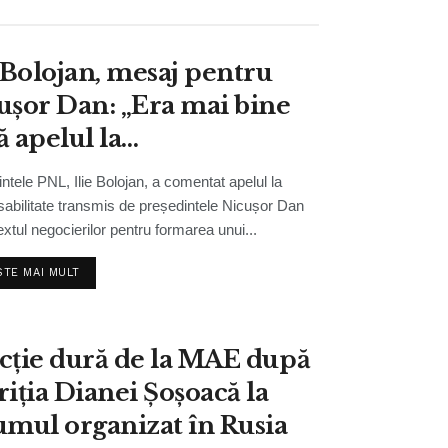
e Bolojan, mesaj pentru
ușor Dan: „Era mai bine
ă apelul la
ponsabilitate venea
ntele PNL, Ilie Bolojan, a comentat apelul la
inte de moțiune”
abilitate transmis de președintele Nicușor Dan
extul negocierilor pentru formarea unui...
STE MAI MULT
cție dură de la MAE după
riția Dianei Șoșoacă la
umul organizat în Rusia