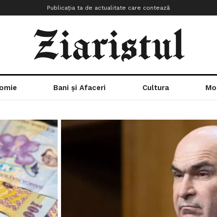
Publicația ta de actualitate care contează
Ziaristul
omie
Bani și Afaceri
Cultura
Mo