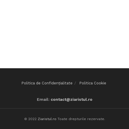
Politica de Confidențialitate
Politica Cookie
Email:
contact@ziaristul.ro
© 2022
Ziaristul.ro
Toate drepturile rezervate.