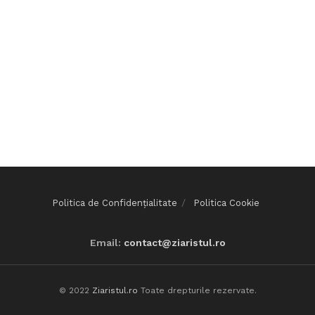
Politica de Confidențialitate
Politica Cookie
Email:
contact@ziaristul.ro
© 2022
Ziaristul.ro
Toate drepturile rezervate.