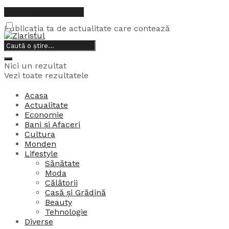
contact@ziaristul.ro
Publicația ta de actualitate care contează
6, august, 2026
Nici un rezultat
Vezi toate rezultatele
Acasa
Actualitate
Economie
Bani și Afaceri
Cultura
Monden
Lifestyle
Sănătate
Moda
Călătorii
Casă și Grădină
Beauty
Tehnologie
Diverse