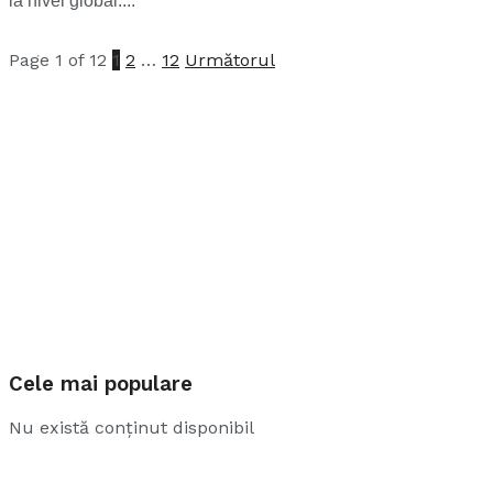
la nivel global....
Page 1 of 12
1
2
…
12
Următorul
Cele mai populare
Nu există conținut disponibil