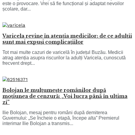
este o provocare. Vrei să fie funcțional și adaptat nevoilor
școlare, dar...
Varicela revine în atenția medicilor: de ce adulții
sunt mai expuși complicațiilor
Tot mai multe cazuri de varicelă în județul Buzău. Medicii
atrag atenția asupra riscurilor la adulți Varicela, cunoscută
frecvent drept...
Bolojan le mulțumește românilor după
moțiunea de cenzură: „Voi lucra până în ultima
zi”
Ilie Bolojan, mesaj pentru români după demiterea
Guvernului: „Se încheie o etapă, începe alta” Premierul
interimar Ilie Bolojan a transmis...