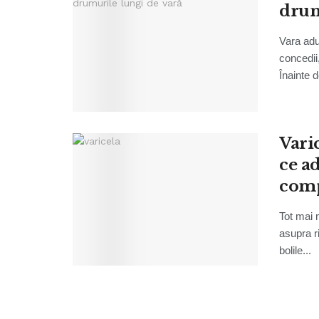
drum
Vara adu
concedii
Înainte d
Vari
ce a
comp
Tot mai 
asupra ri
bolile...