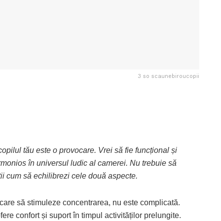
3 so scaunebiroucopii
pilul tău este o provocare. Vrei să fie funcțional și
rmonios în universul ludic al camerei. Nu trebuie să
știi cum să echilibrezi cele două aspecte.
 care să stimuleze concentrarea, nu este complicată.
ere confort și suport în timpul activităților prelungite.