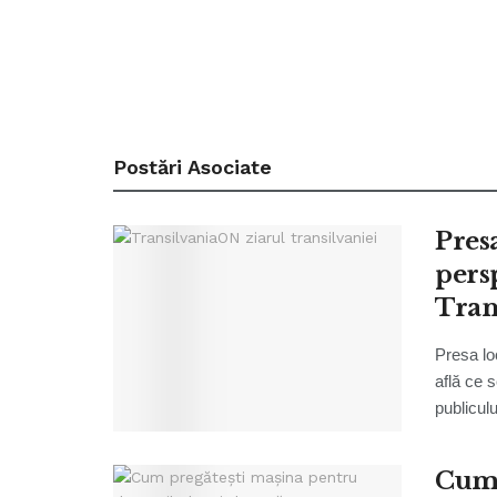
Postări
Asociate
Pres
persp
Tran
Presa lo
află ce s
publicului
Cum 