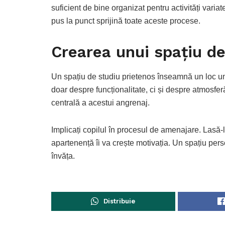
suficient de bine organizat pentru activități variate
pus la punct sprijină toate aceste procese.
Crearea unui spațiu de
Un spațiu de studiu prietenos înseamnă un loc und
doar despre funcționalitate, ci și despre atmosfe
centrală a acestui angrenaj.
Implicați copilul în procesul de amenajare. Lasă-
apartenență îi va crește motivația. Un spațiu per
învăța.
Distribuie