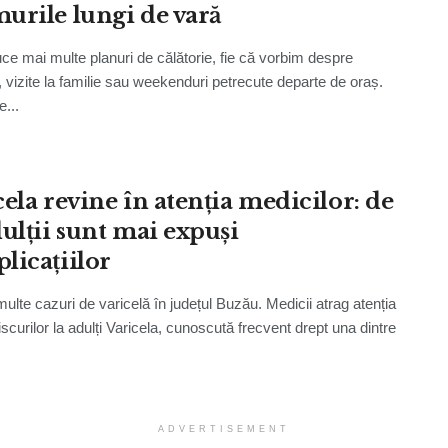
urile lungi de vară
ce mai multe planuri de călătorie, fie că vorbim despre
, vizite la familie sau weekenduri petrecute departe de oraș.
e...
cela revine în atenția medicilor: de
dulții sunt mai expuși
licațiilor
multe cazuri de varicelă în județul Buzău. Medicii atrag atenția
scurilor la adulți Varicela, cunoscută frecvent drept una dintre
ADVERTISEMENT