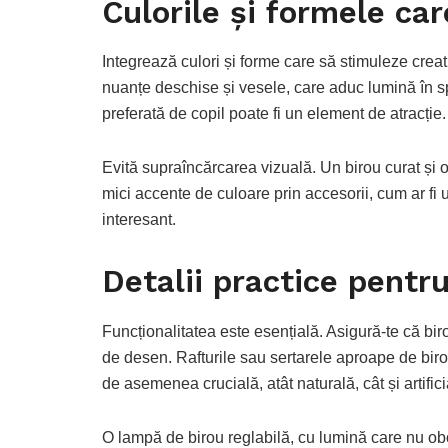
Culorile și formele car
Integrează culori și forme care să stimuleze creat
nuanțe deschise și vesele, care aduc lumină în 
preferată de copil poate fi un element de atracție.
Evită supraîncărcarea vizuală. Un birou curat și 
mici accente de culoare prin accesorii, cum ar fi
interesant.
Detalii practice pentru
Funcționalitatea este esențială. Asigură-te că biro
de desen. Rafturile sau sertarele aproape de bir
de asemenea crucială, atât naturală, cât și artifici
O lampă de birou reglabilă, cu lumină care nu obo