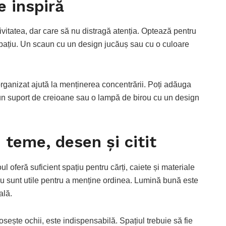
e inspiră
ivitatea, dar care să nu distragă atenția. Optează pentru
spațiu. Un scaun cu un design jucăuș sau cu o culoare
organizat ajută la menținerea concentrării. Poți adăuga
 un suport de creioane sau o lampă de birou cu un design
 teme, desen și citit
ul oferă suficient spațiu pentru cărți, caiete și materiale
ou sunt utile pentru a menține ordinea. Lumină bună este
ală.
sește ochii, este indispensabilă. Spațiul trebuie să fie