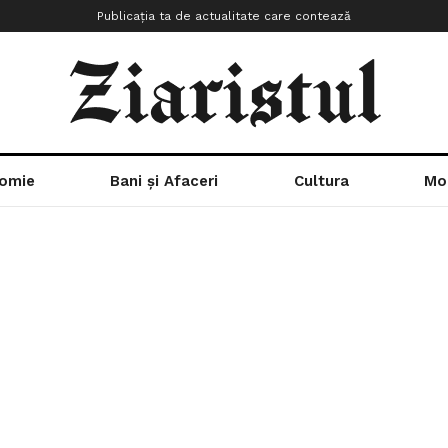
Publicația ta de actualitate care contează
omie
Bani și Afaceri
Cultura
Mo