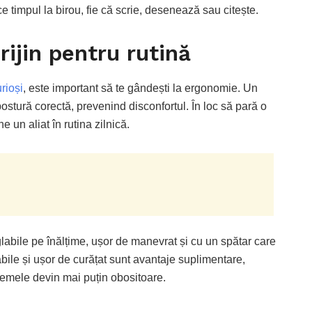
e timpul la birou, fie că scrie, desenează sau citește.
rijin pentru rutină
rioși
, este important să te gândești la ergonomie. Un
postură corectă, prevenind disconfortul. În loc să pară o
 un aliat în rutina zilnică.
glabile pe înălțime, ușor de manevrat și cu un spătar care
bile și ușor de curățat sunt avantaje suplimentare,
 temele devin mai puțin obositoare.