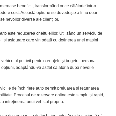
meroase beneficii, transformând orice călătorie într-o
vedere cost. Această opțiune se dovedește a fi nu doar
e nevoilor diverse ale clienților.
auto este reducerea cheltuielilor. Utilizând un serviciu de
bil și asigurare care vin odată cu deținerea unei mașini
 vehiculul potrivit pentru cerințele și bugetul personal,
i opțiuni, adaptându-vă astfel călătoria după nevoile
iciile de închiriere auto permit preluarea și returnarea
obilitate. Procesul de rezervare online este simplu și rapid,
u întreținerea unui vehicul propriu.
erare de companiile de închirieri auto. Acestea asigură că