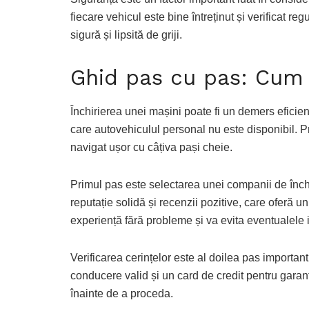
fiecare vehicul este bine întreținut și verificat reg
sigură și lipsită de griji.
Ghid pas cu pas: Cum 
Închirierea unei mașini poate fi un demers eficient 
care autovehiculul personal nu este disponibil. Pr
navigat ușor cu câțiva pași cheie.
Primul pas este selectarea unei companii de închir
reputație solidă și recenzii pozitive, care oferă un
experiență fără probleme și va evita eventualele
Verificarea cerințelor este al doilea pas importa
conducere valid și un card de credit pentru garanți
înainte de a proceda.