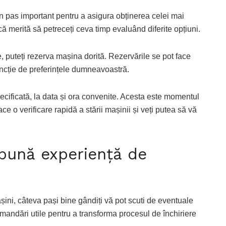
 un pas important pentru a asigura obținerea celei mai
că merită să petreceți ceva timp evaluând diferite opțiuni.
le, puteți rezerva mașina dorită. Rezervările se pot face
uncție de preferințele dumneavoastră.
pecificată, la data și ora convenite. Acesta este momentul
face o verificare rapidă a stării mașinii și veți putea să vă
bună experiență de
șini, câteva pași bine gândiți vă pot scuti de eventuale
omandări utile pentru a transforma procesul de închiriere