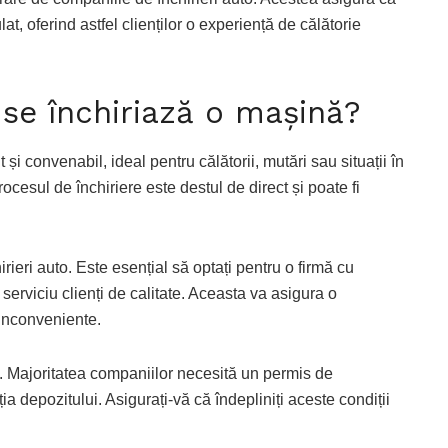
ulat, oferind astfel clienților o experiență de călătorie
se închiriază o mașină?
și convenabil, ideal pentru călătorii, mutări sau situații în
ocesul de închiriere este destul de direct și poate fi
ieri auto. Este esențial să optați pentru o firmă cu
 serviciu clienți de calitate. Aceasta va asigura o
 inconveniente.
nt. Majoritatea companiilor necesită un permis de
a depozitului. Asigurați-vă că îndepliniți aceste condiții