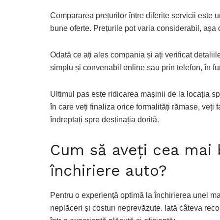
Compararea prețurilor între diferite servicii este
bune oferte. Prețurile pot varia considerabil, așa 
Odată ce ați ales compania și ați verificat detalii
simplu și convenabil online sau prin telefon, în f
Ultimul pas este ridicarea mașinii de la locația s
în care veți finaliza orice formalități rămase, veți 
îndreptați spre destinația dorită.
Cum să aveți cea mai 
închiriere auto?
Pentru o experiență optimă la închirierea unei ma
neplăceri și costuri neprevăzute. Iată câteva rec