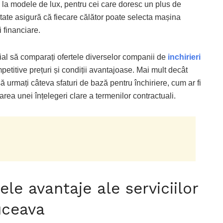
la modele de lux, pentru cei care doresc un plus de
tate asigură că fiecare călător poate selecta mașina
i financiare.
țial să comparați ofertele diverselor companii de
inchirieri
petitive prețuri și condiții avantajoase. Mai mult decât
i să urmați câteva sfaturi de bază pentru închiriere, cum ar fi
rarea unei înțelegeri clare a termenilor contractuali.
le avantaje ale serviciilor
uceava