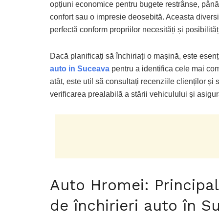
opțiuni economice pentru bugete restrânse, până 
confort sau o impresie deosebită. Aceasta diversi
perfectă conform propriilor necesități și posibilităț
Dacă planificați să închiriați o mașină, este esen
auto in Suceava
pentru a identifica cele mai com
atât, este util să consultați recenziile clienților ș
verificarea prealabilă a stării vehiculului și asigu
Auto Hromei: Principale
de închirieri auto în S