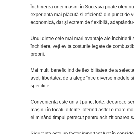
Închirierea unei mașini în Suceava poate oferi nu
experiență mai plăcută și eficientă din punct de 
economică, dar și extrem de flexibilă, adaptându-s
Unul dintre cele mai mari avantaje ale închirierii 
închiriere, veți evita costurile legate de combusti
proprii.
Mai mult, beneficiind de flexibilitatea de a selecta
aveți libertatea de a alege între diverse modele ș
specifice.
Conveniența este un alt punct forte, deoarece serv
mașinii în locații diferite, oferind astfel o mare m
eliminând timpul petrecut pentru achiziționarea sa
Siguranța este un factor important luat în consid