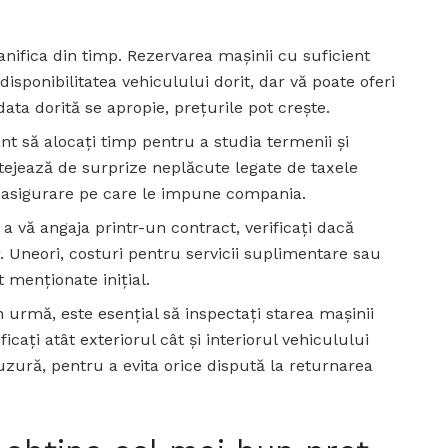
anifica din timp. Rezervarea mașinii cu suficient
sponibilitatea vehiculului dorit, dar vă poate oferi
ata dorită se apropie, prețurile pot crește.
nt să alocați timp pentru a studia termenii și
rotejează de surprize neplăcute legate de taxele
e asigurare pe care le impune compania.
 a vă angaja printr-un contract, verificați dacă
r. Uneori, costuri pentru servicii suplimentare sau
t menționate inițial.
n urmă, este esențial să inspectați starea mașinii
cați atât exteriorul cât și interiorul vehiculului
ură, pentru a evita orice dispută la returnarea