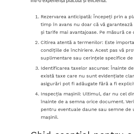
într-o experiență plăcută și eficientă:
Rezervarea anticipată: Începeți prin a pl
timp în avans nu doar că vă garantează di
și tarife mai avantajoase. Pe măsură ce d
Citirea atentă a termenilor: Este importa
condițiile de închiriere. Acest pas vă p
suplimentare sau cerințele specifice d
Identificarea taxelor ascunse: Înainte de
există taxe care nu sunt evidențiate cla
asigurări pot fi adăugate fără a fi explici
Inspecția mașinii: Ultimul, dar nu cel di
înainte de a semna orice document. Verifi
pentru eventuale daune sau semne de uz
mașinii.