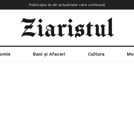
Publicația ta de actualitate care contează
omie
Bani și Afaceri
Cultura
Mo