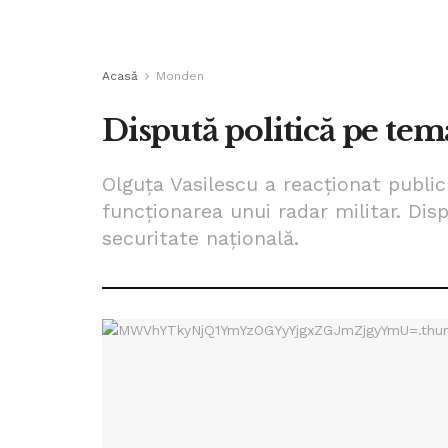
Acasă
Monden
Dispută politică pe tem
Olguța Vasilescu a reacționat publi
funcționarea unui radar militar. Dis
securitate națională.