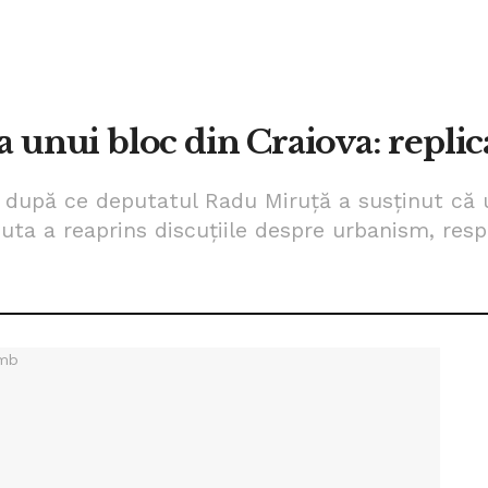
a unui bloc din Craiova: replic
c după ce deputatul Radu Miruță a susținut că 
puta a reaprins discuțiile despre urbanism, resp