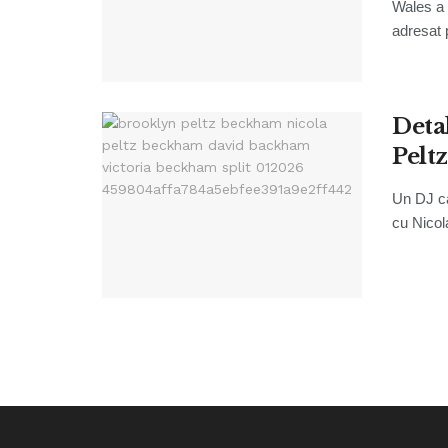
Wales a 
adresat 
Deta
Peltz
Un DJ ca
cu Nicol