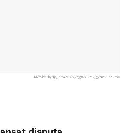
MWVhYTkyNjQ1YmYzOGYyYjgxZGJmZjgyYmU=.thumb
lanșat disputa