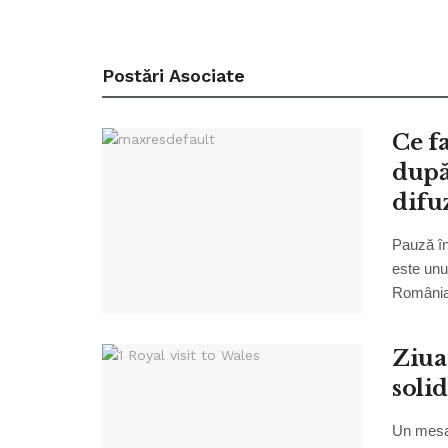
Postări
Asociate
Ce fa
după
difu
Pauză în
este unul
România,
Ziua
soli
Un mesaj