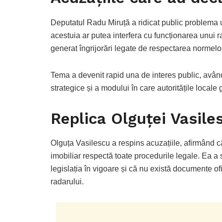
Deputatul
Radu Miruță
a ridicat public problema 
acestuia ar putea interfera cu funcționarea unui rad
generat îngrijorări legate de respectarea normelor
Tema a devenit rapid una de interes public, având 
strategice și a modului în care autoritățile local
Replica Olguței Vasile
Olguța Vasilescu
a respins acuzațiile, afirmând că
imobiliar respectă toate procedurile legale. Ea a s
legislația în vigoare și că nu există documente of
radarului.