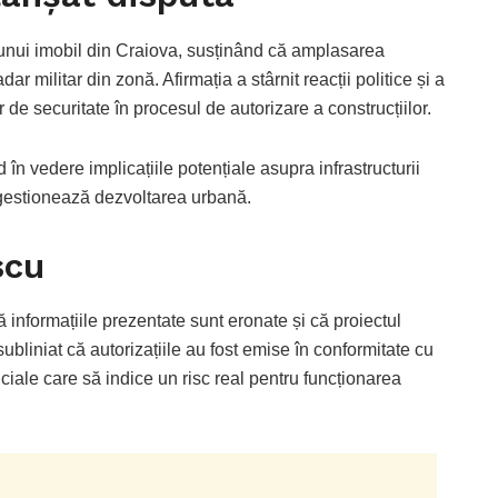
unui imobil din
Craiova
, susținând că amplasarea
ar militar din zonă. Afirmația a stârnit reacții politice și a
 de securitate în procesul de autorizare a construcțiilor.
în vedere implicațiile potențiale asupra infrastructurii
e gestionează dezvoltarea urbană.
scu
 informațiile prezentate sunt eronate și că proiectul
ubliniat că autorizațiile au fost emise în conformitate cu
iciale care să indice un risc real pentru funcționarea