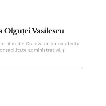
a Olguței Vasilescu
un bloc din Craiova ar putea afecta
onsabilitate administrativă și