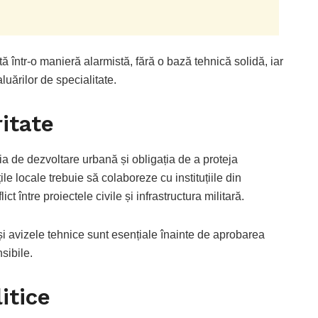
tă într-o manieră alarmistă, fără o bază tehnică solidă, iar
luărilor de specialitate.
itate
a de dezvoltare urbană și obligația de a proteja
țile locale trebuie să colaboreze cu instituțiile din
ct între proiectele civile și infrastructura militară.
 și avizele tehnice sunt esențiale înainte de aprobarea
sibile.
litice