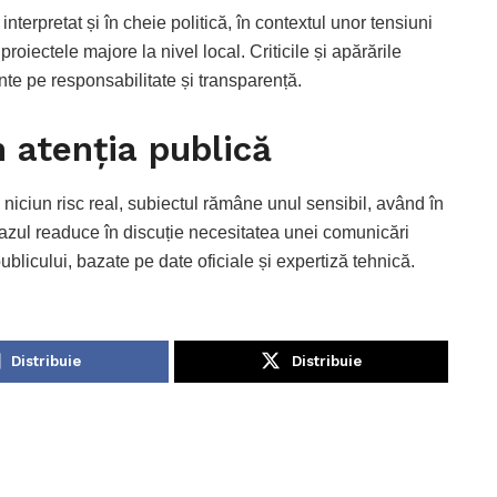
 interpretat și în cheie politică, în contextul unor tensiuni
roiectele majore la nivel local. Criticile și apărările
nte pe responsabilitate și transparență.
 atenția publică
niciun risc real, subiectul rămâne unul sensibil, având în
 Cazul readuce în discuție necesitatea unei comunicări
 publicului, bazate pe date oficiale și expertiză tehnică.
Distribuie
Distribuie