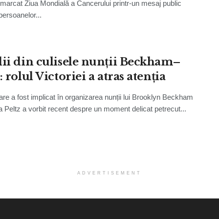
marcat Ziua Mondială a Cancerului printr-un mesaj public
persoanelor...
lii din culisele nunții Beckham–
: rolul Victoriei a atras atenția
re a fost implicat în organizarea nunții lui Brooklyn Beckham
a Peltz a vorbit recent despre un moment delicat petrecut...
ADVERTISEMENT