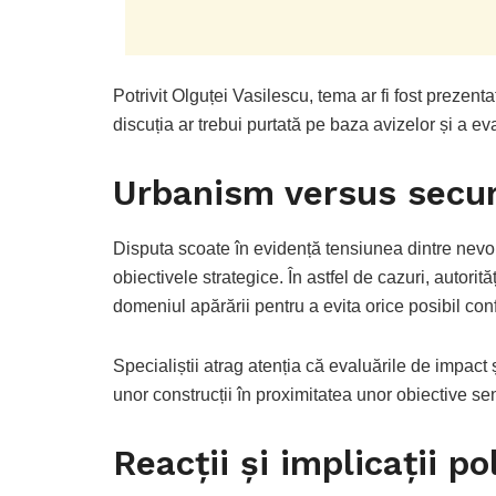
Potrivit Olguței Vasilescu, tema ar fi fost prezenta
discuția ar trebui purtată pe baza avizelor și a eva
Urbanism versus secur
Disputa scoate în evidență tensiunea dintre nevoi
obiectivele strategice. În astfel de cazuri, autorită
domeniul apărării pentru a evita orice posibil confli
Specialiștii atrag atenția că evaluările de impact
unor construcții în proximitatea unor obiective sen
Reacții și implicații po