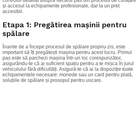
controlul detaliat asupra fiecărui pas din procesul de curățare
și accesul la echipamente profesionale, dar la un preț
accesibil.
Etapa 1: Pregătirea mașinii pentru
spălare
Înainte de a începe procesul de spălare propriu-zis, este
important să îți pregătești mașina pentru acest lucru. Primul
pas este să parchezi mașina într-un loc corespunzător,
asigurându-te că ai suficient spațiu pentru a te mișca în jurul
vehiculului fără dificultăți. Asigură-te că ai la dispoziție toate
echipamentele necesare: monede sau un card pentru plată,
soluțiile de spălare și prosopul pentru uscare.