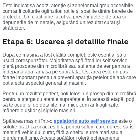
Este indicat să acorzi atenție și zonelor mai greu accesibile,
cum ar fi colțurile oglinzilor, roțile și spațiile dintre barele de
protecție. Un clătit bine făcut va preveni petele de apă și
depunerile de minerale, asigurând un rezultat curat și
strălucitor.
Etapa 6: Uscarea și detaliile finale
După ce mașina a fost clătită complet, este esențial să o
usuci corespunzător. Majoritatea spălătoriilor self service
oferă prosoape din microfibră sau suflante de aer pentru a
îndepărta apa rămasă pe suprafață. Uscarea este un pas
foarte important pentru a preveni apariția petelor de apă care
pot afecta aspectul general al mașinii.
Pentru un rezultat perfect, poți folosi un prosop din microfibră
pentru a șterge cu atenție suprafețele. În această etapă, poți
să te ocupi și de detaliile mai mici, cum ar fi oglinzile,
mânerele ușilor și siglele mașinii.
Spălarea mașinii într-o
spalatorie auto self service
este o
soluție practică și accesibilă pentru șoferii care doresc să își
mențină vehiculul curat, fără a cheltui sume mari sau a
pierde mult timp. Aceste spălătorii oferă echipamente