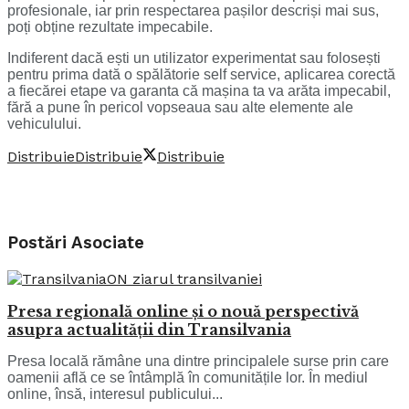
profesionale, iar prin respectarea pașilor descriși mai sus,
poți obține rezultate impecabile.
Indiferent dacă ești un utilizator experimentat sau folosești
pentru prima dată o spălătorie self service, aplicarea corectă
a fiecărei etape va garanta că mașina ta va arăta impecabil,
fără a pune în pericol vopseaua sau alte elemente ale
vehiculului.
Distribuie
Distribuie
Distribuie
Postări
Asociate
Presa regională online și o nouă perspectivă
asupra actualității din Transilvania
Presa locală rămâne una dintre principalele surse prin care
oamenii află ce se întâmplă în comunitățile lor. În mediul
online, însă, interesul publicului...