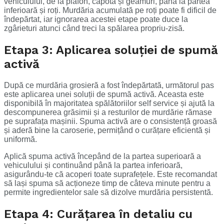
vehiculului, de la plafon, capotă și geamuri, până la partea
inferioară și roți. Murdăria acumulată pe roți poate fi dificil de
îndepărtat, iar ignorarea acestei etape poate duce la
zgârieturi atunci când treci la spălarea propriu-zisă.
Etapa 3: Aplicarea soluției de spumă
activă
După ce murdăria grosieră a fost îndepărtată, următorul pas
este aplicarea unei soluții de spumă activă. Aceasta este
disponibilă în majoritatea spălătoriilor self service și ajută la
descompunerea grăsimii și a resturilor de murdărie rămase
pe suprafața mașinii. Spuma activă are o consistență groasă
și aderă bine la caroserie, permițând o curățare eficientă și
uniformă.
Aplică spuma activă începând de la partea superioară a
vehiculului și continuând până la partea inferioară,
asigurându-te că acoperi toate suprafețele. Este recomandat
să lași spuma să acționeze timp de câteva minute pentru a
permite ingredientelor sale să dizolve murdăria persistentă.
Etapa 4: Curățarea în detaliu cu