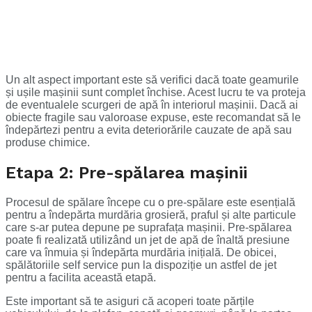
Un alt aspect important este să verifici dacă toate geamurile
și ușile mașinii sunt complet închise. Acest lucru te va proteja
de eventualele scurgeri de apă în interiorul mașinii. Dacă ai
obiecte fragile sau valoroase expuse, este recomandat să le
îndepărtezi pentru a evita deteriorările cauzate de apă sau
produse chimice.
Etapa 2: Pre-spălarea mașinii
Procesul de spălare începe cu o pre-spălare este esențială
pentru a îndepărta murdăria grosieră, praful și alte particule
care s-ar putea depune pe suprafața mașinii. Pre-spălarea
poate fi realizată utilizând un jet de apă de înaltă presiune
care va înmuia și îndepărta murdăria inițială. De obicei,
spălătoriile self service pun la dispoziție un astfel de jet
pentru a facilita această etapă.
Este important să te asiguri că acoperi toate părțile