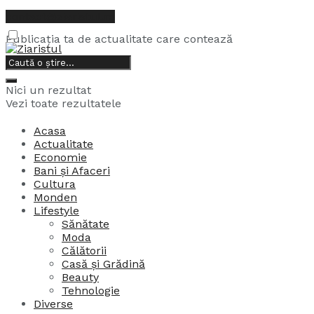
contact@ziaristul.ro
Publicația ta de actualitate care contează
9, august, 2026
Nici un rezultat
Vezi toate rezultatele
Acasa
Actualitate
Economie
Bani și Afaceri
Cultura
Monden
Lifestyle
Sănătate
Moda
Călătorii
Casă și Grădină
Beauty
Tehnologie
Diverse