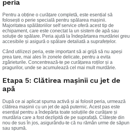
peria
Pentru a obține o curățare completă, este esențial să
folosești o perie specială pentru spălarea mașinii.
Majoritatea spălătoriilor self service oferă acest tip de
echipament, care este conectat la un sistem de apă sau
soluție de spălare. Peria ajută la îndepărtarea murdăriei greu
accesibile și asigură o spălare detaliată a suprafețelor.
Când utilizezi peria, este important să ai grijă să nu apeși
prea tare, mai ales în zonele delicate, pentru a evita
zgârieturile. Concentrează-te pe curățarea roților și a
pragurilor, unde se acumulează cel mai mult murdărie.
Etapa 5: Clătirea mașinii cu jet de
apă
După ce ai aplicat spuma activă și ai folosit peria, urmează
clătirea mașinii cu un jet de apă puternic. Acest pas este
esențial pentru a îndepărta toate soluțiile de curățare și
murdăria care a fost dezlipită de pe suprafață. Clătește din
nou de sus în jos, asigurându-te că nu rămân urme de săpun
sau spumă.