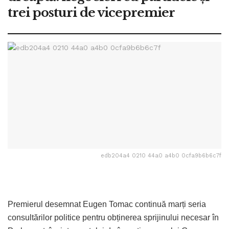
trei posturi de vicepremier
edb204a4 0210 44a0 a4b0 0cfa9b6b6c7f
Premierul desemnat Eugen Tomac continuă marți seria
consultărilor politice pentru obținerea sprijinului necesar în