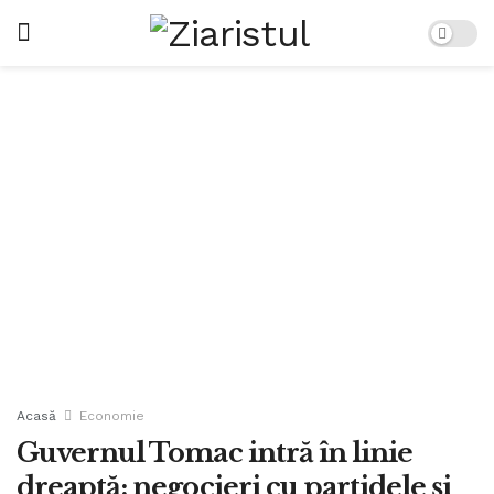
Acasă
Economie
Guvernul Tomac intră în linie
dreaptă: negocieri cu partidele și