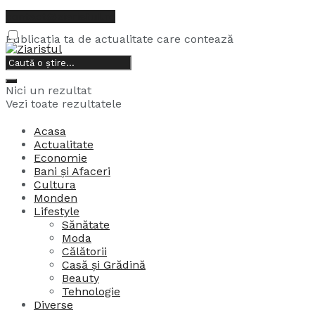
contact@ziaristul.ro
Publicația ta de actualitate care contează
7, august, 2026
Nici un rezultat
Vezi toate rezultatele
Acasa
Actualitate
Economie
Bani și Afaceri
Cultura
Monden
Lifestyle
Sănătate
Moda
Călătorii
Casă și Grădină
Beauty
Tehnologie
Diverse