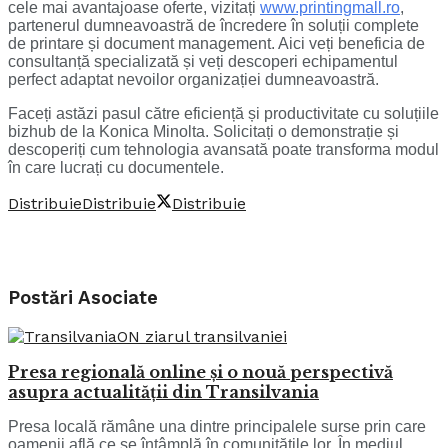
cele mai avantajoase oferte, vizitați
www.printingmall.ro
,
partenerul dumneavoastră de încredere în soluții complete
de printare și document management. Aici veți beneficia de
consultanță specializată și veți descoperi echipamentul
perfect adaptat nevoilor organizației dumneavoastră.
Faceți astăzi pasul către eficiență și productivitate cu soluțiile
bizhub de la Konica Minolta. Solicitați o demonstrație și
descoperiți cum tehnologia avansată poate transforma modul
în care lucrați cu documentele.
Distribuie
Distribuie
Distribuie
Postări
Asociate
Presa regională online și o nouă perspectivă
asupra actualității din Transilvania
Presa locală rămâne una dintre principalele surse prin care
oamenii află ce se întâmplă în comunitățile lor. În mediul