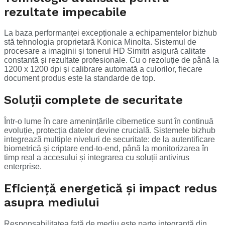
rezultate impecabile
La baza performanței excepționale a echipamentelor bizhub
stă tehnologia proprietară Konica Minolta. Sistemul de
procesare a imaginii și tonerul HD Simitri asigură calitate
constantă și rezultate profesionale. Cu o rezoluție de până la
1200 x 1200 dpi și calibrare automată a culorilor, fiecare
document produs este la standarde de top.
Soluții complete de securitate
Într-o lume în care amenințările cibernetice sunt în continuă
evoluție, protecția datelor devine crucială. Sistemele bizhub
integrează multiple niveluri de securitate: de la autentificare
biometrică și criptare end-to-end, până la monitorizarea în
timp real a accesului și integrarea cu soluții antivirus
enterprise.
Eficiență energetică și impact redus
asupra mediului
Responsabilitatea față de mediu este parte integrantă din