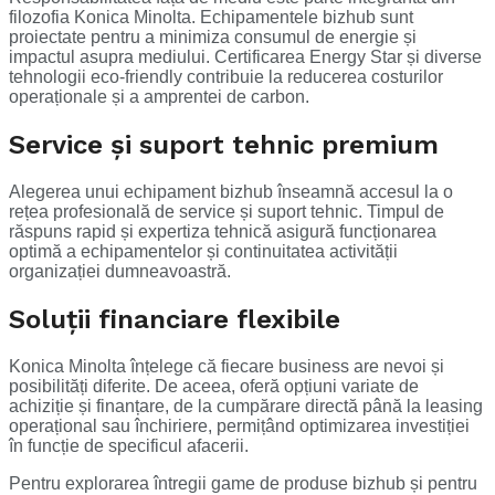
filozofia Konica Minolta. Echipamentele bizhub sunt
proiectate pentru a minimiza consumul de energie și
impactul asupra mediului. Certificarea Energy Star și diverse
tehnologii eco-friendly contribuie la reducerea costurilor
operaționale și a amprentei de carbon.
Service și suport tehnic premium
Alegerea unui echipament bizhub înseamnă accesul la o
rețea profesională de service și suport tehnic. Timpul de
răspuns rapid și expertiza tehnică asigură funcționarea
optimă a echipamentelor și continuitatea activității
organizației dumneavoastră.
Soluții financiare flexibile
Konica Minolta înțelege că fiecare business are nevoi și
posibilități diferite. De aceea, oferă opțiuni variate de
achiziție și finanțare, de la cumpărare directă până la leasing
operațional sau închiriere, permițând optimizarea investiției
în funcție de specificul afacerii.
Pentru explorarea întregii game de produse bizhub și pentru