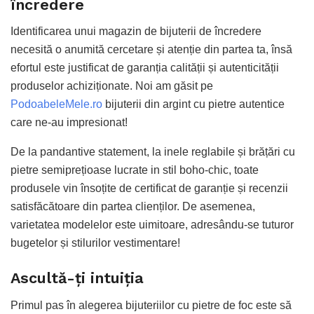
încredere
Identificarea unui magazin de bijuterii de încredere
necesită o anumită cercetare și atenție din partea ta, însă
efortul este justificat de garanția calității și autenticității
produselor achiziționate. Noi am găsit pe
PodoabeleMele.ro
bijuterii din argint cu pietre autentice
care ne-au impresionat!
De la pandantive statement, la inele reglabile și brățări cu
pietre semiprețioase lucrate in stil boho-chic, toate
produsele vin însoțite de certificat de garanție și recenzii
satisfăcătoare din partea clienților. De asemenea,
varietatea modelelor este uimitoare, adresându-se tuturor
bugetelor și stilurilor vestimentare!
Ascultă-ți intuiția
Primul pas în alegerea bijuteriilor cu pietre de foc este să