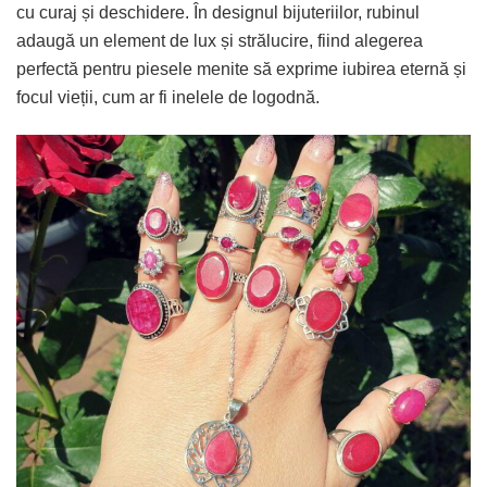
cu curaj și deschidere. În designul bijuteriilor, rubinul
adaugă un element de lux și strălucire, fiind alegerea
perfectă pentru piesele menite să exprime iubirea eternă și
focul vieții, cum ar fi inelele de logodnă.