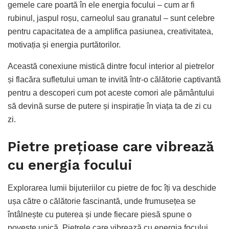
gemele care poartă în ele energia focului – cum ar fi
rubinul, jaspul roșu, carneolul sau granatul – sunt celebre
pentru capacitatea de a amplifica pasiunea, creativitatea,
motivația și energia purtătorilor.
Această conexiune mistică dintre focul interior al pietrelor
și flacăra sufletului uman te invită într-o călătorie captivantă
pentru a descoperi cum pot aceste comori ale pământului
să devină surse de putere și inspirație în viața ta de zi cu
zi.
Pietre prețioase care vibrează
cu energia focului
Explorarea lumii bijuteriilor cu pietre de foc îți va deschide
ușa către o călătorie fascinantă, unde frumusețea se
întâlnește cu puterea și unde fiecare piesă spune o
poveste unică. Pietrele care vibrează cu energia focului