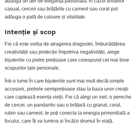
adăuga un aer de eleganță pasională. În cazul ținutelor
casual, cerceii sau brățările cu carneol sau coral pot
adăuga o pată de culoare și vitalitate.
Intenție și scop
Fie că este vorba de atragerea dragostei, îmbunătățirea
creativității sau protecție împotriva negativității, alege
bijuteriile cu pietre prețioase care corespund cel mai bine
scopurilor tale personale.
Într-o lume în care bijuteriile sunt mai mult decât simple
accesorii, pietrele semiprețioase stau la baza unor creații
care captează esența vieții. Fie că alegi un inel, o pereche
de cercei, un pandantiv sau o brățară cu granat, coral,
rubin sau carneol, te poți conecta la energia primordială a
focului, care îți va lumina și încălzi drumul în viață.