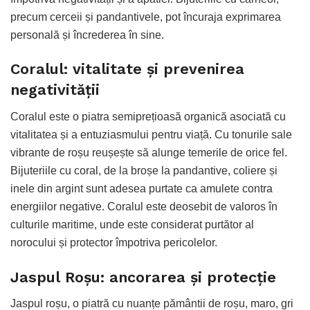
precum cerceii și pandantivele, pot încuraja exprimarea
personală și încrederea în sine.
Coralul: vitalitate și prevenirea
negativității
Coralul este o piatra semiprețioasă organică asociată cu
vitalitatea și a entuziasmului pentru viață. Cu tonurile sale
vibrante de roșu reușește să alunge temerile de orice fel.
Bijuteriile cu coral, de la broșe la pandantive, coliere și
inele din argint sunt adesea purtate ca amulete contra
energiilor negative. Coralul este deosebit de valoros în
culturile maritime, unde este considerat purtător al
norocului și protector împotriva pericolelor.
Jaspul Roșu: ancorarea și protecție
Jaspul roșu, o piatră cu nuanțe pământii de roșu, maro, gri