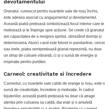
devotamentului
Granatul, cunoscut pentru nuanțele sale de roșu închis,
este adesea asociat cu angajamentul și devotamentul.
Această piatră prețioasă simbolizează focul interior care te
motivează și te împinge spre acțiune. Se crede că granatul
are capacitatea de a revigora spiritul, stimulând dorința și
determinarea. Atunci cand este folosit in pandantive, cercei
sau inele, piatra semiprețioasă granat reprezintă, nu doar
un strop de culoare vibrantă, ci și o sursă de energie și
inspirație pentru purtător.
Carneol: creativitate si încredere
Carneolul, cu nuanțele sale calde de orange și roșu, este o
sursă de creativitate, încredere și motivație. În cadrul
bijuteriilor, această piatră prețioasă nu doar că atrage
atenția prin culoarea sa caldă, dar este și o amuletă
împotriva negativității și a apatiei. Bijuteriile cu carneol,