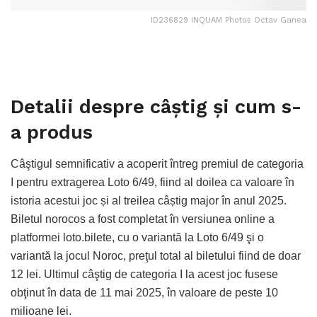
ID236829 INQUAM Photos Octav Ganea
Detalii despre câștig şi cum s-
a produs
Câştigul semnificativ a acoperit întreg premiul de categoria
I pentru extragerea Loto 6/49, fiind al doilea ca valoare în
istoria acestui joc și al treilea câștig major în anul 2025.
Biletul norocos a fost completat în versiunea online a
platformei loto.bilete, cu o variantă la Loto 6/49 şi o
variantă la jocul Noroc, preţul total al biletului fiind de doar
12 lei. Ultimul câştig de categoria I la acest joc fusese
obţinut în data de 11 mai 2025, în valoare de peste 10
milioane lei.