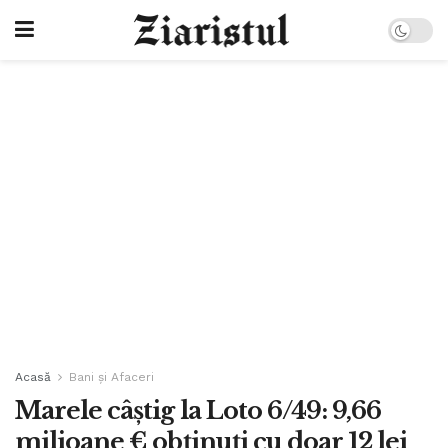
Acasă
Bani și Afaceri
Marele câștig la Loto 6/49: 9,66
milioane € obţinuţi cu doar 12 lei