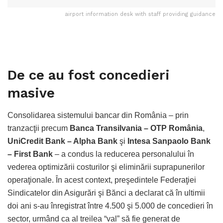
airport information desk with staff providing guidance
De ce au fost concedieri
masive
Consolidarea sistemului bancar din România – prin
tranzacţii precum
Banca Transilvania – OTP România
,
UniCredit Bank – Alpha Bank
şi
Intesa Sanpaolo Bank
– First Bank
– a condus la reducerea personalului în
vederea optimizării costurilor şi eliminării suprapunerilor
operaţionale. În acest context, preşedintele Federaţiei
Sindicatelor din Asigurări şi Bănci a declarat că în ultimii
doi ani s-au înregistrat între 4.500 şi 5.000 de concedieri în
sector, urmând ca al treilea “val” să fie generat de