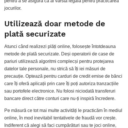
pentru a se asigura că ai vârsta legală pentru practicarea
jocurilor.
Utilizează doar metode de
plată securizate
Atunci când realizezi plăți online, folosește întotdeauna
metode de plată securizate. Deși operatorii de case de
pariuri utilizează algoritmi complecși pentru protejarea
datelor tale personale, nu strică să îți iei măsuri de
precauție. Optează pentru carduri de credit emise de bănci
care îți oferă aplicații prin care îți poți autoriza tranzacțiile
sau portofele electronice. Nu folosi niciodată transferuri
bancare direct către conturi care nu-ți inspiră încredere.
Pe măsură ce tot mai multe activități le practicăm în mediul
online, în mod inevitabil tentativele de fraudă vor crește.
Indiferent că alegi să faci cumpărături sau te joci online,