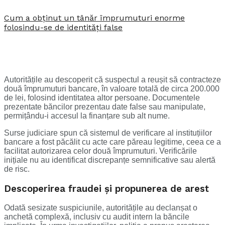
Cum a obținut un tânăr împrumuturi enorme
folosindu-se de identități false
Autoritățile au descoperit că suspectul a reușit să contracteze
două împrumuturi bancare, în valoare totală de circa 200.000
de lei, folosind identitatea altor persoane. Documentele
prezentate băncilor prezentau date false sau manipulate,
permițându-i accesul la finanțare sub alt nume.
Surse judiciare spun că sistemul de verificare al instituțiilor
bancare a fost păcălit cu acte care păreau legitime, ceea ce a
facilitat autorizarea celor două împrumuturi. Verificările
inițiale nu au identificat discrepanțe semnificative sau alertă
de risc.
Descoperirea fraudei și propunerea de arest
Odată sesizate suspiciunile, autoritățile au declanșat o
anchetă complexă, inclusiv cu audit intern la băncile