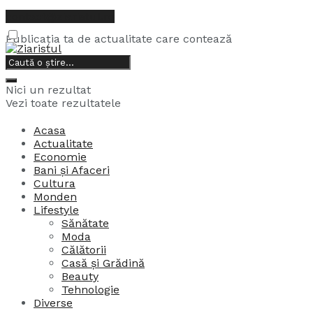
contact@ziaristul.ro
Publicația ta de actualitate care contează
6, august, 2026
Nici un rezultat
Vezi toate rezultatele
Acasa
Actualitate
Economie
Bani și Afaceri
Cultura
Monden
Lifestyle
Sănătate
Moda
Călătorii
Casă și Grădină
Beauty
Tehnologie
Diverse