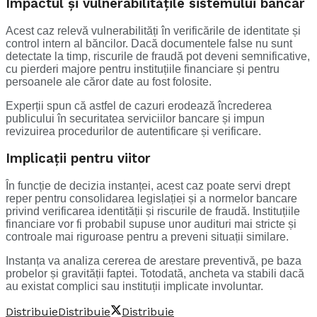
Impactul și vulnerabilitățile sistemului bancar
Acest caz relevă vulnerabilități în verificările de identitate și
control intern al băncilor. Dacă documentele false nu sunt
detectate la timp, riscurile de fraudă pot deveni semnificative,
cu pierderi majore pentru instituțiile financiare și pentru
persoanele ale căror date au fost folosite.
Experții spun că astfel de cazuri erodează încrederea
publicului în securitatea serviciilor bancare și impun
revizuirea procedurilor de autentificare și verificare.
Implicații pentru viitor
În funcție de decizia instanței, acest caz poate servi drept
reper pentru consolidarea legislației și a normelor bancare
privind verificarea identității și riscurile de fraudă. Instituțiile
financiare vor fi probabil supuse unor audituri mai stricte și
controale mai riguroase pentru a preveni situații similare.
Instanța va analiza cererea de arestare preventivă, pe baza
probelor și gravității faptei. Totodată, ancheta va stabili dacă
au existat complici sau instituții implicate involuntar.
Distribuie
Distribuie
Distribuie