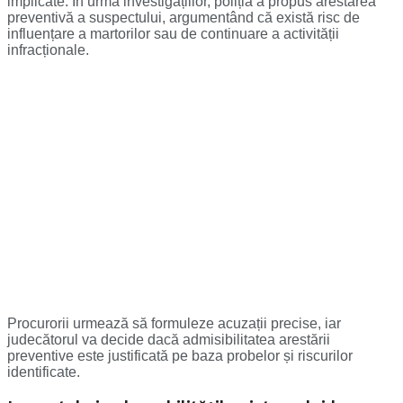
implicate. În urma investigațiilor, poliția a propus arestarea
preventivă a suspectului, argumentând că există risc de
influențare a martorilor sau de continuare a activității
infracționale.
Procurorii urmează să formuleze acuzații precise, iar
judecătorul va decide dacă admisibilitatea arestării
preventive este justificată pe baza probelor și riscurilor
identificate.