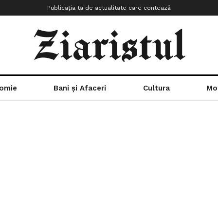
Publicația ta de actualitate care contează
omie
Bani și Afaceri
Cultura
Mo