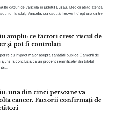
multe cazuri de varicelă în județul Buzău. Medicii atrag atenția
scurilor la adulți Varicela, cunoscută frecvent drept una dintre
iu amplu: ce factori cresc riscul de
r și pot fi controlați
erire cu impact major asupra sănătății publice Oamenii de
u ajuns la concluzia că un procent semnificativ din totalul
 de...
iu: una din cinci persoane va
olta cancer. Factorii confirmați de
etători