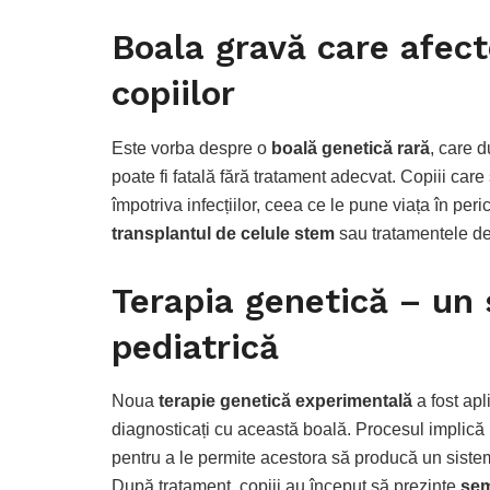
Boala gravă care afect
copiilor
Este vorba despre o
boală genetică rară
, care 
poate fi fatală fără tratament adecvat. Copiii care
împotriva infecțiilor, ceea ce le pune viața în per
transplantul de celule stem
sau tratamentele d
Terapia genetică – un 
pediatrică
Noua
terapie genetică experimentală
a fost apl
diagnosticați cu această boală. Procesul implică
pentru a le permite acestora să producă un sistem
După tratament, copiii au început să prezinte
sem