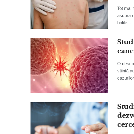
Tot mai 
asupra ri
bolile...
Stud
cance
O descop
știință a
cazurilor
Stud
dezv
cerc