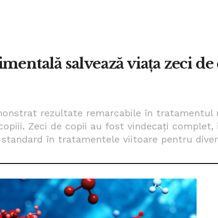
mentală salvează viața zeci de c
onstrat rezultate remarcabile în tratamentul un
opiii. Zeci de copii au fost vindecați complet, 
tandard în tratamentele viitoare pentru divers