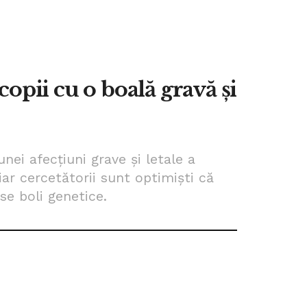
opii cu o boală gravă și
ei afecțiuni grave și letale a
iar cercetătorii sunt optimiști că
e boli genetice.