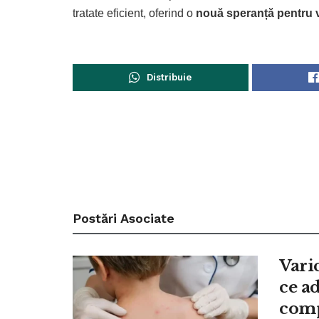
tratate eficient, oferind o
nouă speranță pentru v
Distribuie
Postări
Asociate
Vari
ce a
comp