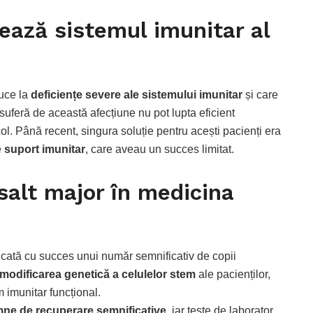
ează sistemul imunitar al
duce la
deficiențe severe ale sistemului imunitar
și care
 suferă de această afecțiune nu pot lupta eficient
icol. Până recent, singura soluție pentru acești pacienți era
e
suport imunitar
, care aveau un succes limitat.
salt major în medicina
icată cu succes unui număr semnificativ de copii
modificarea genetică a celulelor stem
ale pacienților,
 imunitar funcțional.
ne de recuperare semnificative
, iar teste de laborator