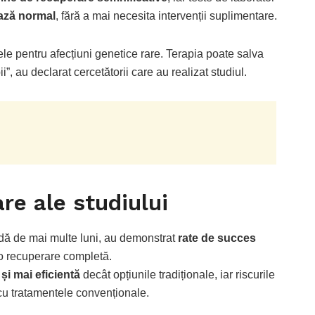
ează normal
, fără a mai necesita intervenții suplimentare.
ele pentru afecțiuni genetice rare. Terapia poate salva
i”, au declarat cercetătorii care au realizat studiul.
re ale studiului
oadă de mai multe luni, au demonstrat
rate de succes
at o recuperare completă.
și mai eficientă
decât opțiunile tradiționale, iar riscurile
cu tratamentele convenționale.