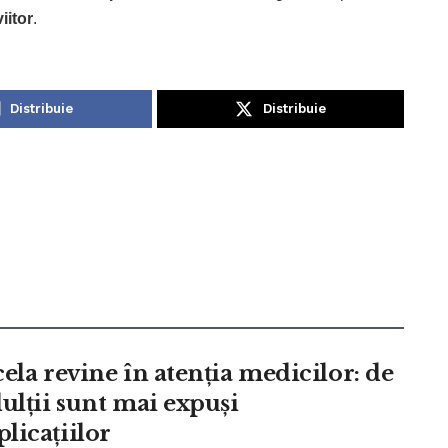
iitor
.
Distribuie
Distribuie
cela revine în atenția medicilor: de
dulții sunt mai expuși
licațiilor