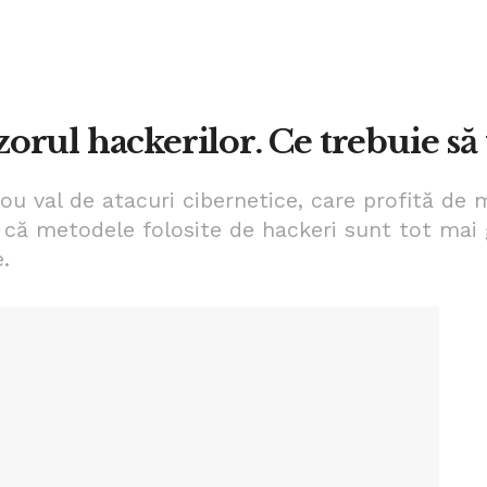
zorul hackerilor. Ce trebuie să f
 nou val de atacuri cibernetice, care profită de
ză că metodele folosite de hackeri sunt tot mai
.