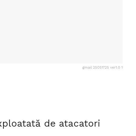
gmail 25051725 ver1.0 1
xploatată de atacatori