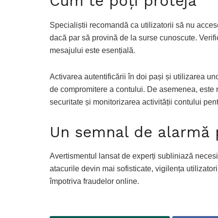
Cum te poți proteja
Specialiștii recomandă ca utilizatorii să nu acce
dacă par să provină de la surse cunoscute. Verific
mesajului este esențială.
Activarea autentificării în doi pași și utilizarea 
de compromitere a contului. De asemenea, este r
securitate și monitorizarea activității contului pe
Un semnal de alarmă p
Avertismentul lansat de experți subliniază necesit
atacurile devin mai sofisticate, vigilența utilizat
împotriva fraudelor online.