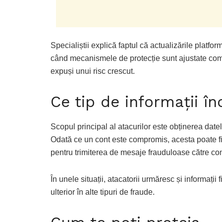
Specialiștii explică faptul că actualizările platfo
când mecanismele de protecție sunt ajustate comple
expuși unui risc crescut.
Ce tip de informații în
Scopul principal al atacurilor este obținerea datelo
Odată ce un cont este compromis, acesta poate fi 
pentru trimiterea de mesaje frauduloase către con
În unele situații, atacatorii urmăresc și informații
ulterior în alte tipuri de fraude.