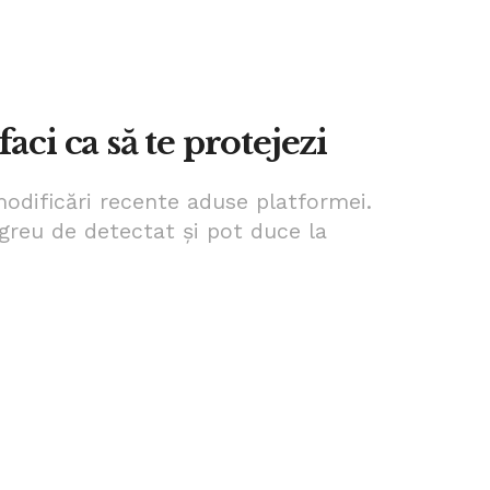
aci ca să te protejezi
 modificări recente aduse platformei.
 greu de detectat și pot duce la