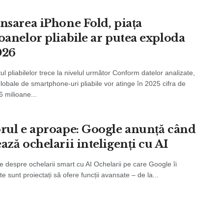
ansarea iPhone Fold, piaţa
foanelor pliabile ar putea exploda
026
 pliabilelor trece la nivelul următor Conform datelor analizate,
 globale de smartphone‑uri pliabile vor atinge în 2025 cifra de
6 milioane...
orul e aproape: Google anunță când
ază ochelarii inteligenți cu AI
e despre ochelarii smart cu AI Ochelarii pe care Google îi
e sunt proiectați să ofere funcții avansate – de la...