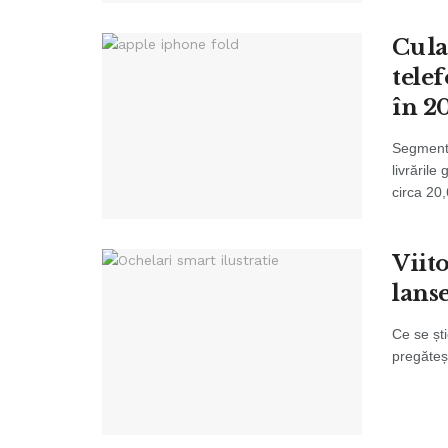
Cu l
tele
în 2
Segmentul
livrările
circa 20,
Viit
lanse
Ce se ști
pregăteșt