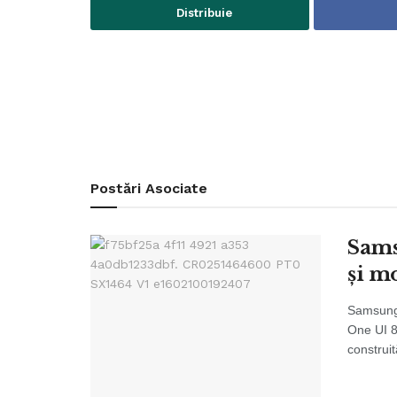
Distribuie
Postări
Asociate
Sams
și m
Samsung 
One UI 8.
construit