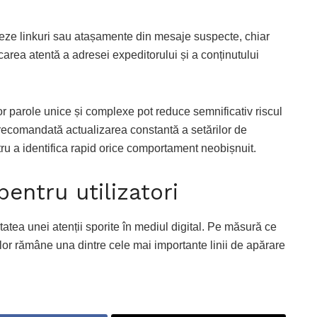
seze linkuri sau atașamente din mesaje suspecte, chiar
area atentă a adresei expeditorului și a conținutului
unor parole unice și complexe pot reduce semnificativ riscul
ecomandată actualizarea constantă a setărilor de
ntru a identifica rapid orice comportament neobișnuit.
entru utilizatori
atea unei atenții sporite în mediul digital. Pe măsură ce
orilor rămâne una dintre cele mai importante linii de apărare