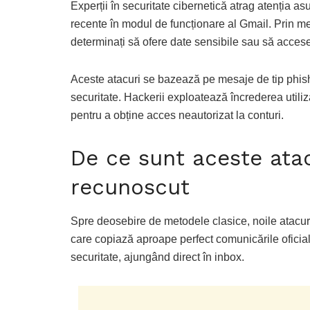
Experții în securitate cibernetică atrag atenția as
recente în modul de funcționare al
Gmail
. Prin me
determinați să ofere date sensibile sau să accese
Aceste atacuri se bazează pe mesaje de tip phishi
securitate. Hackerii exploatează încrederea utiliza
pentru a obține acces neautorizat la conturi.
De ce sunt aceste ata
recunoscut
Spre deosebire de metodele clasice, noile atacuri
care copiază aproape perfect comunicările oficiale
securitate, ajungând direct în inbox.