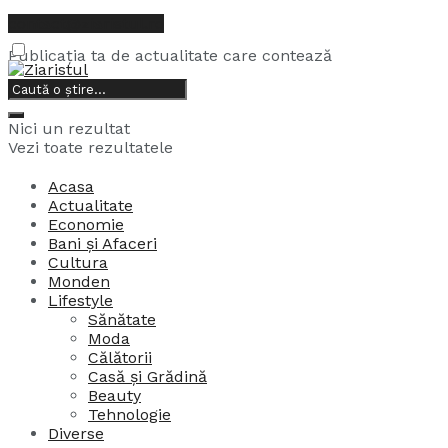
contact@ziaristul.ro
Publicația ta de actualitate care contează
6, august, 2026
Nici un rezultat
Vezi toate rezultatele
Acasa
Actualitate
Economie
Bani și Afaceri
Cultura
Monden
Lifestyle
Sănătate
Moda
Călătorii
Casă și Grădină
Beauty
Tehnologie
Diverse