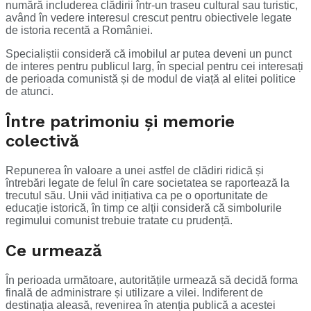
numără includerea clădirii într-un traseu cultural sau turistic,
având în vedere interesul crescut pentru obiectivele legate
de istoria recentă a României.
Specialiștii consideră că imobilul ar putea deveni un punct
de interes pentru publicul larg, în special pentru cei interesați
de perioada comunistă și de modul de viață al elitei politice
de atunci.
Între patrimoniu și memorie
colectivă
Repunerea în valoare a unei astfel de clădiri ridică și
întrebări legate de felul în care societatea se raportează la
trecutul său. Unii văd inițiativa ca pe o oportunitate de
educație istorică, în timp ce alții consideră că simbolurile
regimului comunist trebuie tratate cu prudență.
Ce urmează
În perioada următoare, autoritățile urmează să decidă forma
finală de administrare și utilizare a vilei. Indiferent de
destinația aleasă, revenirea în atenția publică a acestei