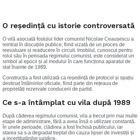
O reședință cu istorie controversată
O vilă asociată fostului lider comunist
Nicolae Ceaușescu
a
reintrat în discuțiile publice, fiind vizată de un proces de
reevaluare și readucere în circuit. Imobilul, cunoscut pentru
rolul său în perioada regimului comunist, este considerat un
simbol al epocii și al modului în care funcționa aparatul de
stat înainte de 1989.
Construcția a fost utilizată ca reședință de protocol și spațiu
destinat întâlnirilor oficiale, fiind parte din rețeaua de
proprietăți rezervate conducerii de partid.
Ce s-a întâmplat cu vila după 1989
După căderea regimului comunist, vila a trecut prin mai multe
etape de administrare, fără a avea însă o utilizare constantă.
În unele perioade, clădirea a fost închisă publicului, iar
starea sa s-a degradat treptat din cauza lipsei de investiții și
a incertitudinilor juridice.