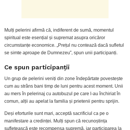
Mulți pelerini afirmă că, indiferent de sumă, momentul
spiritual este esențial și supremat asupra oricăror
circumstanțe economice. „Prețul nu contează dacă sufletul
se simte aproape de Dumnezeu”, spun unii participanți.
Ce spun participanții
Un grup de pelerini veniți din zone îndepărtate povestește
cum au strâns bani timp de luni pentru acest moment. Unii
au mers în pelerinaj cu autobuzul pe care l-au închiriat în
comun, alții au apelat la familia și prietenii pentru sprijin.
Deși eforturile sunt mari, acceptă sacrificiul ca pe o
manifestare a credinței. Mulți spun că recunoștința
sufletească este recompensa supremă, iar participarea la