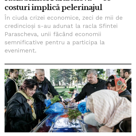
costuri implică pelerinajul
În ciuda crizei economice, zeci de mii de
credincioși s-au adunat la racla Sfintei
Parascheva, unii făcând economii
semnificative pentru a participa la
eveniment.