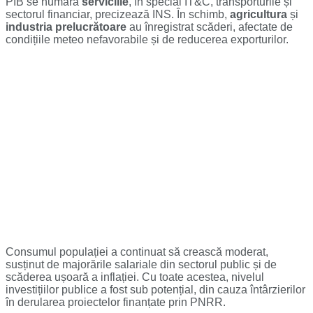
PIB se numără
serviciile
, în special IT&C, transporturile și
sectorul financiar, precizează INS. În schimb,
agricultura
și
industria prelucrătoare
au înregistrat scăderi, afectate de
condițiile meteo nefavorabile și de reducerea exporturilor.
Consumul populației a continuat să crească moderat,
susținut de majorările salariale din sectorul public și de
scăderea ușoară a inflației. Cu toate acestea, nivelul
investițiilor publice a fost sub potențial, din cauza întârzierilor
în derularea proiectelor finanțate prin PNRR.