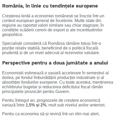
România, în linie cu tendințele europene
Creșterea lentă a economiei românești se înscrie într-un
context european general de încetinire. Multe state din
regiune au raportat valori similare sau chiar stagnare, în
condițiile scăderii cererii de export și ale incertitudinilor
geopolitice.
Specialiștii consideră că România rămâne totuși într-o
poziție relativ stabilă, beneficiind de o politică fiscală
prudentă și de un nivel adecvat al rezervelor valutare.
Perspective pentru a doua jumătate a anului
Economiștii estimează o ușoară accelerare în semestrul al
doilea, pe fondul îmbunătățirii producției industriale și al
absorbției fondurilor europene. Cu toate acestea, menținerea
echilibrului bugetar și reducerea deficitului fiscal rămân
principalele provocări pentru Guvern.
Pentru întregul an, prognozele de creștere economică
variază între
1,5% și 2%
, mult sub nivelul anilor anteriori.
Pentru ca economia să-și revină într-un ritm mai alert,