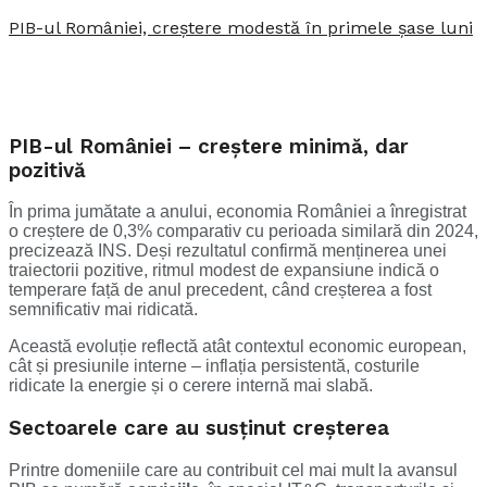
PIB-ul României, creștere modestă în primele șase luni
PIB-ul României – creștere minimă, dar
pozitivă
În prima jumătate a anului, economia României a înregistrat
o creștere de 0,3% comparativ cu perioada similară din 2024,
precizează INS. Deși rezultatul confirmă menținerea unei
traiectorii pozitive, ritmul modest de expansiune indică o
temperare față de anul precedent, când creșterea a fost
semnificativ mai ridicată.
Această evoluție reflectă atât contextul economic european,
cât și presiunile interne – inflația persistentă, costurile
ridicate la energie și o cerere internă mai slabă.
Sectoarele care au susținut creșterea
Printre domeniile care au contribuit cel mai mult la avansul