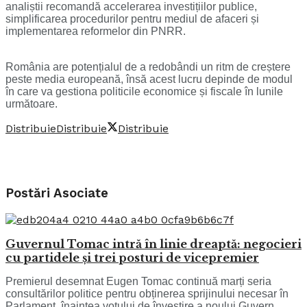
analiștii recomandă accelerarea investițiilor publice,
simplificarea procedurilor pentru mediul de afaceri și
implementarea reformelor din PNRR.
România are potențialul de a redobândi un ritm de creștere
peste media europeană, însă acest lucru depinde de modul
în care va gestiona politicile economice și fiscale în lunile
următoare.
Distribuie
Distribuie
Distribuie
Postări
Asociate
Guvernul Tomac intră în linie dreaptă: negocieri
cu partidele și trei posturi de vicepremier
Premierul desemnat Eugen Tomac continuă marți seria
consultărilor politice pentru obținerea sprijinului necesar în
Parlament, înaintea votului de învestire a noului Guvern.