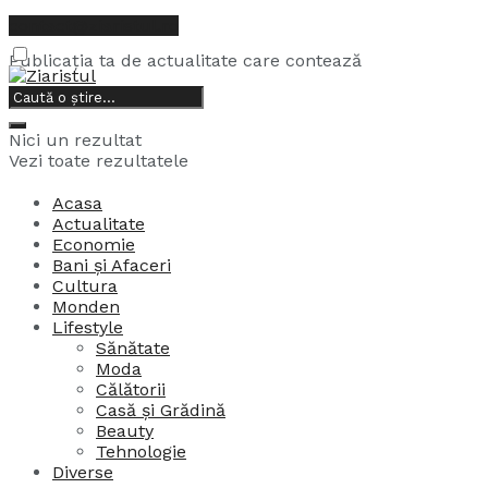
contact@ziaristul.ro
Publicația ta de actualitate care contează
9, august, 2026
Nici un rezultat
Vezi toate rezultatele
Acasa
Actualitate
Economie
Bani și Afaceri
Cultura
Monden
Lifestyle
Sănătate
Moda
Călătorii
Casă și Grădină
Beauty
Tehnologie
Diverse