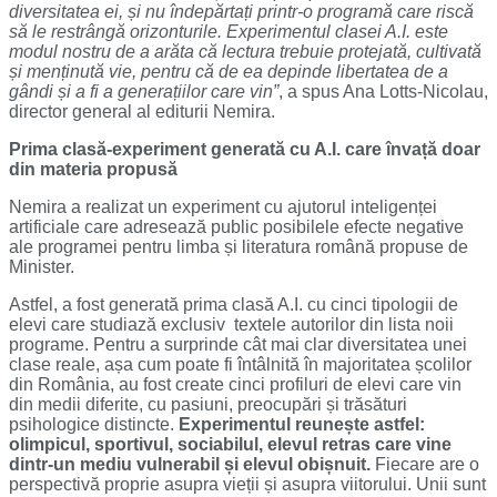
diversitatea ei, și nu îndepărtați printr-o programă care riscă
să le restrângă orizonturile. Experimentul clasei A.I. este
modul nostru de a arăta că lectura trebuie protejată, cultivată
și menținută vie, pentru că de ea depinde libertatea de a
gândi și a fi a generațiilor care vin”
, a spus Ana Lotts-Nicolau,
director general al editurii Nemira.
Prima clasă-experiment generată cu A.I. care învață doar
din materia propusă
Nemira a realizat un experiment cu ajutorul inteligenței
artificiale care adresează public posibilele efecte negative
ale programei pentru limba și literatura română propuse de
Minister.
Astfel, a fost generată prima clasă A.I. cu cinci tipologii de
elevi care studiază exclusiv textele autorilor din lista noii
programe. Pentru a surprinde cât mai clar diversitatea unei
clase reale, așa cum poate fi întâlnită în majoritatea școlilor
din România, au fost create cinci profiluri de elevi care vin
din medii diferite, cu pasiuni, preocupări și trăsături
psihologice distincte.
Experimentul reunește astfel:
olimpicul, sportivul, sociabilul, elevul retras care vine
dintr-un mediu vulnerabil și elevul obișnuit.
Fiecare are o
perspectivă proprie asupra vieții și asupra viitorului. Unii sunt