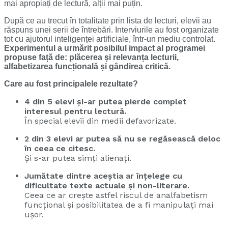
mai apropiați de lectură, alții mai puțin.
După ce au trecut în totalitate prin lista de lecturi, elevii au
răspuns unei serii de întrebări. Interviurile au fost organizate
tot cu ajutorul inteligenței artificiale, într-un mediu controlat.
Experimentul a urmărit posibilul impact al programei
propuse față de: plăcerea și relevanța lecturii,
alfabetizarea funcțională și gândirea critică.
Care au fost principalele rezultate?
4 din 5 elevi și-ar putea pierde complet
interesul pentru lectură.
În special elevii din medii defavorizate.
2 din 3 elevi ar putea să nu se regăsească deloc
în ceea ce citesc.
Și s-ar putea simți alienați.
Jumătate dintre aceștia ar înțelege cu
dificultate texte actuale și non-literare.
Ceea ce ar crește astfel riscul de analfabetism
funcțional și posibilitatea de a fi manipulați mai
ușor.