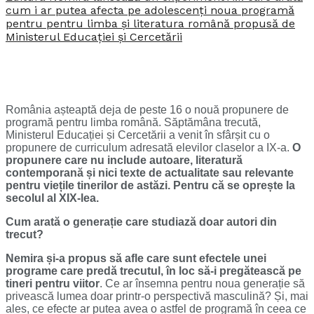
cum i ar putea afecta pe adolescenți noua programă
pentru pentru limba și literatura română propusă de
Ministerul Educației și Cercetării
România așteaptă deja de peste 16 o nouă propunere de
programă pentru limba română. Săptămâna trecută,
Ministerul Educației și Cercetării a venit în sfârșit cu o
propunere de curriculum adresată elevilor claselor a IX-a.
O
propunere care nu include autoare, literatură
contemporană și nici texte de actualitate sau relevante
pentru viețile tinerilor de astăzi.
Pentru că se oprește la
secolul al XIX-lea.
Cum arată o generație care studiază doar autori din
trecut?
Nemira și-a propus să afle care sunt efectele unei
programe care predă trecutul, în loc să-i pregătească pe
tineri pentru viitor
. Ce ar însemna pentru noua generație să
privească lumea doar printr-o perspectivă masculină? Și, mai
ales, ce efecte ar putea avea o astfel de programă în ceea ce