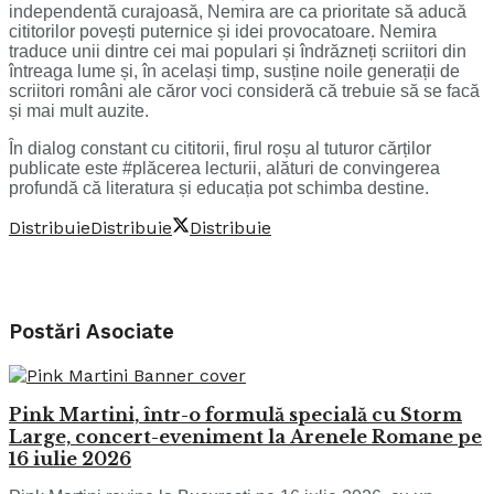
independentă curajoasă, Nemira are ca prioritate să aducă
cititorilor povești puternice și idei provocatoare. Nemira
traduce unii dintre cei mai populari și îndrăzneți scriitori din
întreaga lume și, în același timp, susține noile generații de
scriitori români ale căror voci consideră că trebuie să se facă
și mai mult auzite.
În dialog constant cu cititorii, firul roșu al tuturor cărților
publicate este #plăcerea lecturii, alături de convingerea
profundă că literatura și educația pot schimba destine.
Distribuie
Distribuie
Distribuie
Postări
Asociate
Pink Martini, într-o formulă specială cu Storm
Large, concert-eveniment la Arenele Romane pe
16 iulie 2026