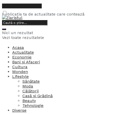
contact@ziaristul.ro
Publicația ta de actualitate care contează
9, august, 2026
Nici un rezultat
Vezi toate rezultatele
Acasa
Actualitate
Economie
Bani și Afaceri
Cultura
Monden
Lifestyle
Sănătate
Moda
Călătorii
Casă și Grădină
Beauty
Tehnologie
Diverse