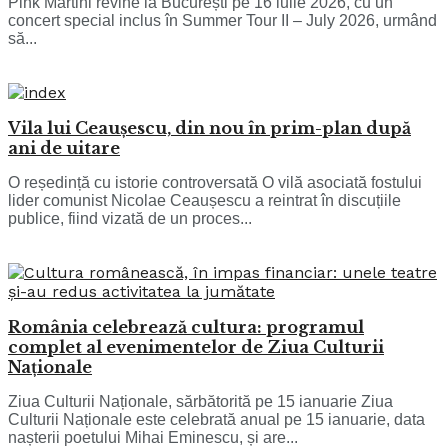
Pink Martini revine la București pe 16 iulie 2026, cu un
concert special inclus în Summer Tour II – July 2026, urmând
să...
Vila lui Ceaușescu, din nou în prim-plan după
ani de uitare
O reședință cu istorie controversată O vilă asociată fostului
lider comunist Nicolae Ceaușescu a reintrat în discuțiile
publice, fiind vizată de un proces...
România celebrează cultura: programul
complet al evenimentelor de Ziua Culturii
Naționale
Ziua Culturii Naționale, sărbătorită pe 15 ianuarie Ziua
Culturii Naționale este celebrată anual pe 15 ianuarie, data
nașterii poetului Mihai Eminescu, și are...