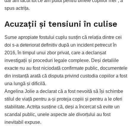
dar am făcut tot ce am putut pentru binele copiilor mei”, a
spus actrița.
Acuzații și tensiuni în culise
Surse apropiate fostului cuplu susțin că relația dintre cei
doi s-a deteriorat definitiv după un incident petrecut în
2016, în timpul unui zbor privat, care a declanșat
investigații și proceduri legale complexe. Deși detaliile
exacte nu au fost niciodată confirmate public, documentele
din instanță arată că disputa privind custodia copiilor a fost
una lungă și dificilă.
Angelina Jolie a declarat că a fost nevoită să își schimbe
stilul de viață pentru a-și proteja copiii și pentru a le oferi
stabilitate. Actrița susține că, deși a încercat să evite un
scandal public, unele aspecte ale divorțului au fost
inevitabil expuse.