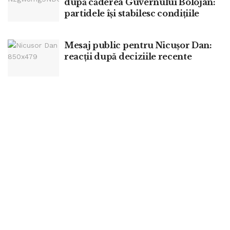
după căderea Guvernului Bolojan:
partidele își stabilesc condițiile
Mesaj public pentru Nicușor Dan:
reacții după deciziile recente