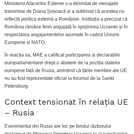
Ministerul Afacerilor Externe s-a delimitat de mesajele
transmise de Diana Șoșoacă și a subliniat că acestea nu
reflectă politica externă a României. Instituția a precizat că
România rămâne ferm angajată în sprijinirea Ucrainei și în
respectarea angajamentelor asumate în cadrul Uniunii
Europene și NATO.
În reacția sa, MAE a calificat participarea și declarațiile
europarlamentarei drept o abatere de la poziția statelor
europene față de Rusia, amintind că țările membre ale UE
nu au fost reprezentate oficial la forumul de la Sankt
Petersburg.
Context tensionat în relația UE
– Rusia
Evenimentul din Rusia are loc pe fondul războiului
declanșat de Moscova împotriva Ucrainei și al sancțiunilor