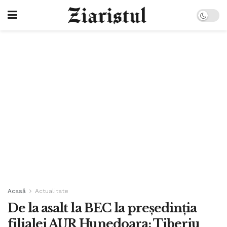
Acasă
Actualitate
De la asalt la BEC la preşedinţia
filialei AUR Hunedoara: Tiberiu