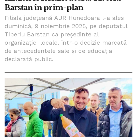
Barstan în prim-plan
Filiala judeţeană AUR Hunedoara l-a ales
duminică, 9 noiembrie 2025, pe deputatul
Tiberiu Barstan ca preşedinte al
organizaţiei locale, într-o decizie marcată
de antecedentele sale şi de educaţia
declarată public.