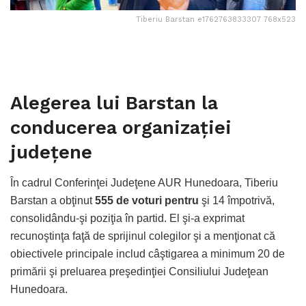
Tiberiu Barstan e1762763833307 768x523
Alegerea lui Barstan la
conducerea organizaţiei
judeţene
În cadrul Conferinţei Judeţene AUR Hunedoara, Tiberiu
Barstan a obţinut
555 de voturi pentru
şi 14 împotrivă,
consolidându-şi poziţia în partid. El şi-a exprimat
recunoştinţa faţă de sprijinul colegilor şi a menţionat că
obiectivele principale includ câştigarea a minimum 20 de
primării şi preluarea preşedinţiei Consiliului Judeţean
Hunedoara.