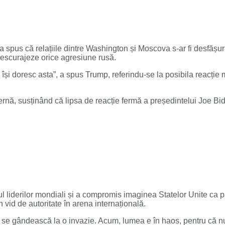
a spus că relațiile dintre Washington și Moscova s-ar fi desfășurat
 descurajeze orice agresiune rusă.
 doresc asta”, a spus Trump, referindu-se la posibila reacție mil
ternă, susținând că lipsa de reacție fermă a președintelui Joe Bi
l liderilor mondiali și a compromis imaginea Statelor Unite ca p
un vid de autoritate în arena internațională.
ă se gândească la o invazie. Acum, lumea e în haos, pentru că nu