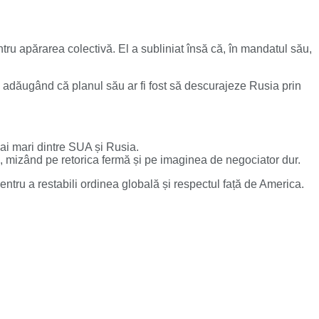
ntru apărarea colectivă. El a subliniat însă că, în mandatul său,
, adăugând că planul său ar fi fost să descurajeze Rusia prin
ai mari dintre SUA și Rusia.
ă, mizând pe retorica fermă și pe imaginea de negociator dur.
pentru a restabili ordinea globală și respectul față de America.