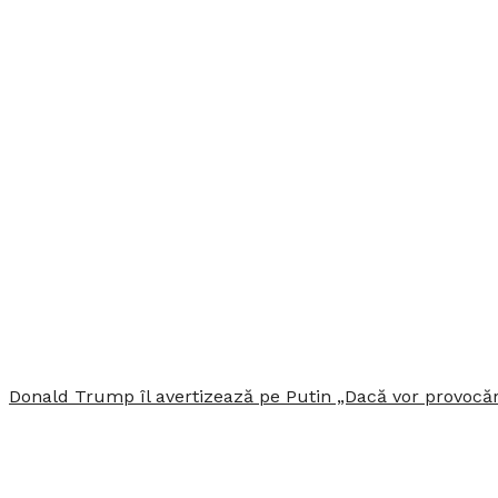
Donald Trump îl avertizează pe Putin „Dacă vor provocă