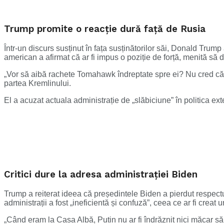
Trump promite o reacție dură față de Rusia
Într-un discurs susținut în fața susținătorilor săi, Donald Trump 
american a afirmat că ar fi impus o poziție de forță, menită să
„Vor să aibă rachete Tomahawk îndreptate spre ei? Nu cred că își
partea Kremlinului.
El a acuzat actuala administrație de „slăbiciune” în politica ex
Critici dure la adresa administrației Biden
Trump a reiterat ideea că președintele Biden a pierdut respectu
administrații a fost „ineficientă și confuză”, ceea ce ar fi creat 
„Când eram la Casa Albă, Putin nu ar fi îndrăznit nici măcar s