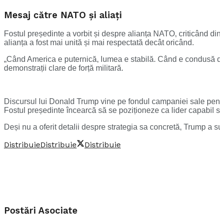
Mesaj către NATO și aliați
Fostul președinte a vorbit și despre alianța NATO, criticând din
alianța a fost mai unită și mai respectată decât oricând.
„Când America e puternică, lumea e stabilă. Când e condusă de 
demonstrații clare de forță militară.
Discursul lui Donald Trump vine pe fondul campaniei sale pentr
Fostul președinte încearcă să se poziționeze ca lider capabil s
Deși nu a oferit detalii despre strategia sa concretă, Trump a su
Distribuie
Distribuie
Distribuie
Postări
Asociate