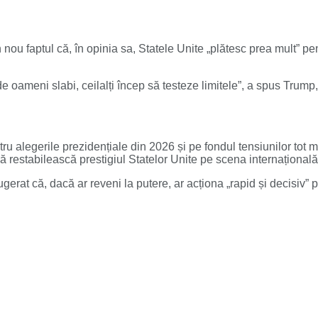
 nou faptul că, în opinia sa, Statele Unite „plătesc prea mult” pe
oameni slabi, ceilalți încep să testeze limitele”, a spus Trump
u alegerile prezidențiale din 2026 și pe fondul tensiunilor tot m
ă restabilească prestigiul Statelor Unite pe scena internațional
gerat că, dacă ar reveni la putere, ar acționa „rapid și decisiv” 