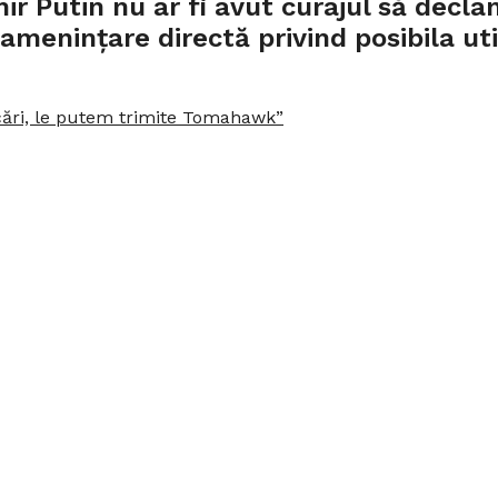
ir Putin nu ar fi avut curajul să decla
o amenințare directă privind posibila u