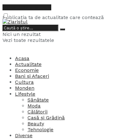
contact@ziaristul.ro
Publicația ta de actualitate care contează
8, august, 2026
Nici un rezultat
Vezi toate rezultatele
Acasa
Actualitate
Economie
Bani și Afaceri
Cultura
Monden
Lifestyle
Sănătate
Moda
Călătorii
Casă și Grădină
Beauty
Tehnologie
Diverse