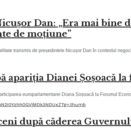
Nicușor Dan: „Era mai bine d
nte de moțiune”
ilitate transmis de președintele Nicușor Dan în contextul negocie
 apariția Dianei Șoșoacă la
 participarea europarlamentarei Diana Șoșoacă la Forumul Econo
ceni după căderea Guvernului