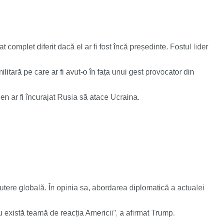
 complet diferit dacă el ar fi fost încă președinte. Fostul lider
itară pe care ar fi avut-o în fața unui gest provocator din
den ar fi încurajat Rusia să atace Ucraina.
utere globală. În opinia sa, abordarea diplomatică a actualei
 există teamă de reacția Americii”, a afirmat Trump.