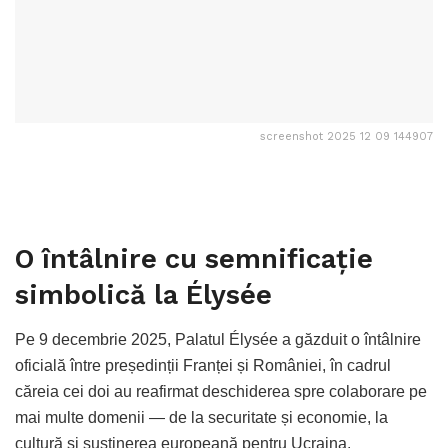
screenshot 2025 12 09 144907
O întâlnire cu semnificație
simbolică la Élysée
Pe 9 decembrie 2025, Palatul Élysée a găzduit o întâlnire
oficială între președinții Franței și României, în cadrul
căreia cei doi au reafirmat deschiderea spre colaborare pe
mai multe domenii — de la securitate și economie, la
cultură și susținerea europeană pentru Ucraina.