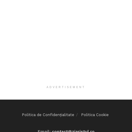
ADVERTISEMENT
Politica de Confidențialitate
Politica Cookie
Email:
contact@ziaristul.ro