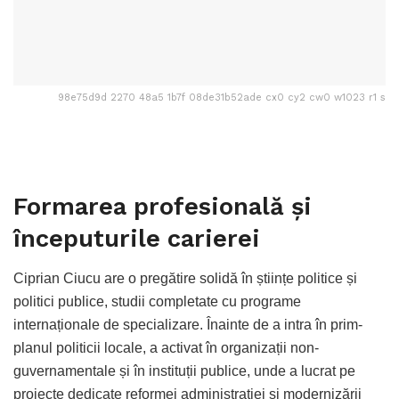
98e75d9d 2270 48a5 1b7f 08de31b52ade cx0 cy2 cw0 w1023 r1 s
Formarea profesională și
începuturile carierei
Ciprian Ciucu are o pregătire solidă în științe politice și
politici publice, studii completate cu programe
internaționale de specializare. Înainte de a intra în prim-
planul politicii locale, a activat în organizații non-
guvernamentale și în instituții publice, unde a lucrat pe
proiecte dedicate reformei administrației și modernizării