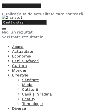
contact@ziaristul.ro
Publicația ta de actualitate care contează
6, august, 2026
Nici un rezultat
Vezi toate rezultatele
Acasa
Actualitate
Economie
Bani și Afaceri
Cultura
Monden
Lifestyle
Sănătate
Moda
Călătorii
Casă și Grădină
Beauty
Tehnologie
Diverse