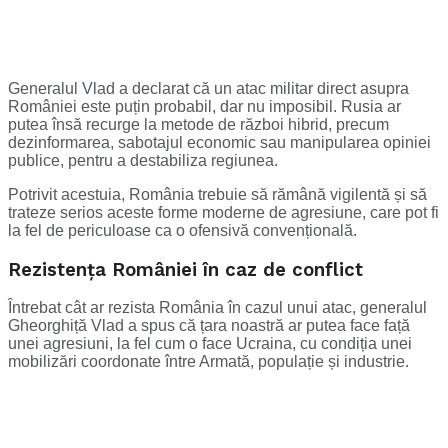
Generalul Vlad a declarat că un atac militar direct asupra
României este puțin probabil, dar nu imposibil. Rusia ar
putea însă recurge la metode de război hibrid, precum
dezinformarea, sabotajul economic sau manipularea opiniei
publice, pentru a destabiliza regiunea.
Potrivit acestuia, România trebuie să rămână vigilentă și să
trateze serios aceste forme moderne de agresiune, care pot fi
la fel de periculoase ca o ofensivă convențională.
Rezistența României în caz de conflict
Întrebat cât ar rezista România în cazul unui atac, generalul
Gheorghiță Vlad a spus că țara noastră ar putea face față
unei agresiuni, la fel cum o face Ucraina, cu condiția unei
mobilizări coordonate între Armată, populație și industrie.