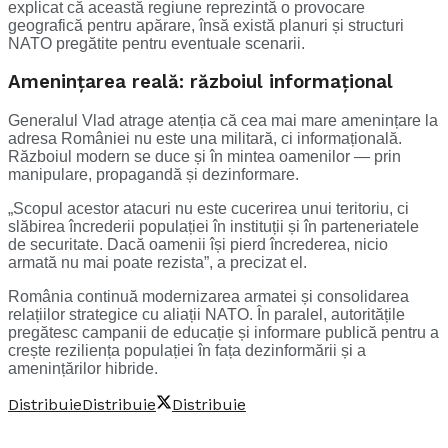
explicat că această regiune reprezintă o provocare
geografică pentru apărare, însă există planuri și structuri
NATO pregătite pentru eventuale scenarii.
Amenințarea reală: războiul informațional
Generalul Vlad atrage atenția că cea mai mare amenințare la
adresa României nu este una militară, ci informațională.
Războiul modern se duce și în mintea oamenilor — prin
manipulare, propagandă și dezinformare.
„Scopul acestor atacuri nu este cucerirea unui teritoriu, ci
slăbirea încrederii populației în instituții și în parteneriatele
de securitate. Dacă oamenii își pierd încrederea, nicio
armată nu mai poate rezista”, a precizat el.
România continuă modernizarea armatei și consolidarea
relațiilor strategice cu aliații NATO. În paralel, autoritățile
pregătesc campanii de educație și informare publică pentru a
crește reziliența populației în fața dezinformării și a
amenințărilor hibride.
Distribuie
Distribuie
Distribuie