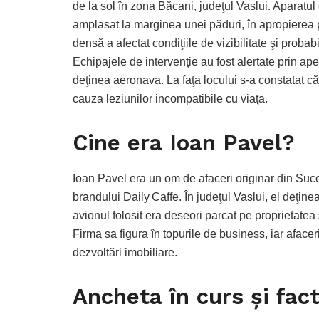
de la sol în zona Băcani, judeţul Vaslui. Aparatul
amplasat la marginea unei păduri, în apropierea pr
densă a afectat condiţiile de vizibilitate şi proba
Echipajele de intervenţie au fost alertate prin ap
deţinea aeronava. La faţa locului s-a constatat că 
cauza leziunilor incompatibile cu viaţa.
Cine era Ioan Pavel?
Ioan Pavel era un om de afaceri originar din Suce
brandului Daily Caffe. În judeţul Vaslui, el deţinea
avionul folosit era deseori parcat pe proprietatea 
Firma sa figura în topurile de business, iar afacer
dezvoltări imobiliare.
Ancheta în curs şi fact