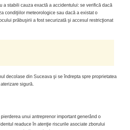
u a stabili cauza exactă a accidentului: se verifică dacă
a condiţiilor meteorologice sau dacă a existat o
ului prăbuşirii a fost securizată şi accesul restricţionat
ionul decolase din Suceava şi se îndrepta spre proprietatea
o aterizare sigură.
 pierderea unui antreprenor important generând o
identul readuce în atenţie riscurile asociate zborului