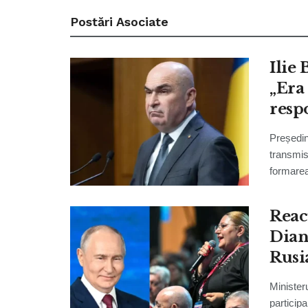
Postări
Asociate
Ilie
„Era
resp
moți
Președin
transmis
formarea
Reac
Dian
Rusi
Minister
particip