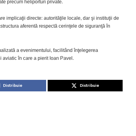
late precum heliporturi private.
implicaţii directe: autorităţile locale, dar şi instituţii de
astructura aferentă respectă cerinţele de siguranţă în
alizată a evenimentului, facilitând înţelegerea
 aviatic în care a pierit Ioan Pavel.
Distribuie
Distribuie