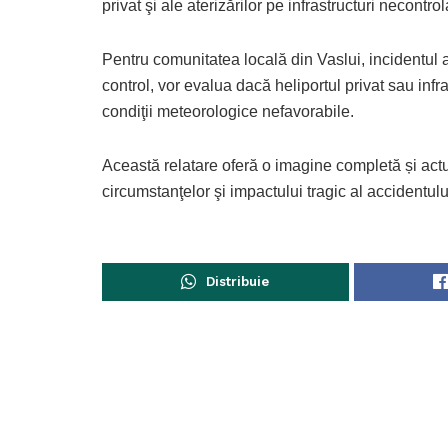
privat şi ale aterizărilor pe infrastructuri necontro
Pentru comunitatea locală din Vaslui, incidentul are 
control, vor evalua dacă heliportul privat sau infr
condiţii meteorologice nefavorabile.
Această relatare oferă o imagine completă și actu
circumstanţelor şi impactului tragic al accidentului
Distribuie