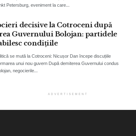
nkt Petersburg, eveniment la care...
cieri decisive la Cotroceni după
rea Guvernului Bolojan: partidele
tabilesc condițiile
litică se mută la Cotroceni: Nicușor Dan începe discuțiile
ormarea unui nou guvern După demiterea Guvernului condus
olojan, negocierile...
ADVERTISEMENT