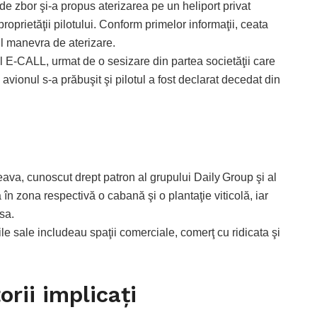
 de zbor şi-a propus aterizarea pe un heliport privat
oprietăţii pilotului. Conform primelor informaţii, ceata
bil manevra de aterizare.
el E-CALL, urmat de o sesizare din partea societăţii care
avionul s-a prăbuşit şi pilotul a fost declarat decedat din
ava, cunoscut drept patron al grupului Daily Group şi al
 în zona respectivă o cabană şi o plantaţie viticolă, iar
sa.
ile sale includeau spaţii comerciale, comerţ cu ridicata şi
orii implicaţi