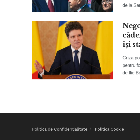
de la Sa
Nego
căde
își s
Criza po
pentru f
de Ilie B
Politica de Confidențialitate
Politica Cookie