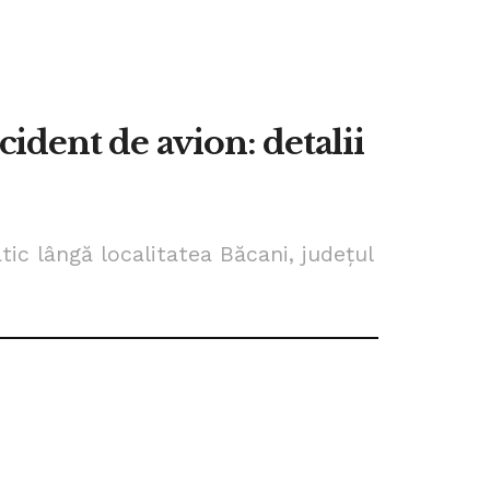
ident de avion: detalii
tic lângă localitatea Băcani, judeţul